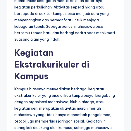
memberikan kesegaran mental setelah padatnya
kegiatan perkuliahan. Aktivitas seperti hiking atau
bersepeda di sekitar kampus bisa menjadi cara yang
menyenangkan dan bermanfaat untuk menjaga
kebugaran tubuh. Sebagai bonus, mahasiswa bisa
bertemu teman baru dan berbagi cerita saat menikmati
suasana alam yang indah.
Kegiatan
Ekstrakurikuler di
Kampus
Kampus biasanya menyediakan berbagai kegiatan
ekstrakurikuler yang bisa diikuti tanpa biaya. Bergabung
dengan organisasi mahasiswa, klub olahraga, atau
kegiatan seni merupakan aktivitas murah meriah
mahasiswa yang tidak hanya menambah pengalaman,
tetapi juga memperluas jaringan sosial. Kegiatan ini
sering kali didukung oleh kampus, sehingga mahasiswa