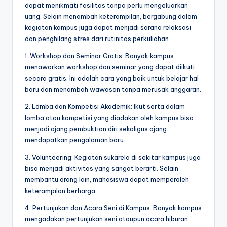
dapat menikmati fasilitas tanpa perlu mengeluarkan
uang. Selain menambah keterampilan, bergabung dalam
kegiatan kampus juga dapat menjadi sarana relaksasi
dan penghilang stres dari rutinitas perkuliahan.
1. Workshop dan Seminar Gratis: Banyak kampus
menawarkan workshop dan seminar yang dapat diikuti
secara gratis. Ini adalah cara yang baik untuk belajar hal
baru dan menambah wawasan tanpa merusak anggaran.
2. Lomba dan Kompetisi Akademik: Ikut serta dalam
lomba atau kompetisi yang diadakan oleh kampus bisa
menjadi ajang pembuktian diri sekaligus ajang
mendapatkan pengalaman baru.
3. Volunteering: Kegiatan sukarela di sekitar kampus juga
bisa menjadi aktivitas yang sangat berarti. Selain
membantu orang lain, mahasiswa dapat memperoleh
keterampilan berharga.
4. Pertunjukan dan Acara Seni di Kampus: Banyak kampus
mengadakan pertunjukan seni ataupun acara hiburan