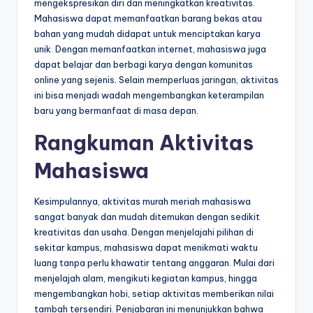
mengekspresikan diri dan meningkatkan kreativitas.
Mahasiswa dapat memanfaatkan barang bekas atau
bahan yang mudah didapat untuk menciptakan karya
unik. Dengan memanfaatkan internet, mahasiswa juga
dapat belajar dan berbagi karya dengan komunitas
online yang sejenis. Selain memperluas jaringan, aktivitas
ini bisa menjadi wadah mengembangkan keterampilan
baru yang bermanfaat di masa depan.
Rangkuman Aktivitas
Mahasiswa
Kesimpulannya, aktivitas murah meriah mahasiswa
sangat banyak dan mudah ditemukan dengan sedikit
kreativitas dan usaha. Dengan menjelajahi pilihan di
sekitar kampus, mahasiswa dapat menikmati waktu
luang tanpa perlu khawatir tentang anggaran. Mulai dari
menjelajah alam, mengikuti kegiatan kampus, hingga
mengembangkan hobi, setiap aktivitas memberikan nilai
tambah tersendiri. Penjabaran ini menunjukkan bahwa