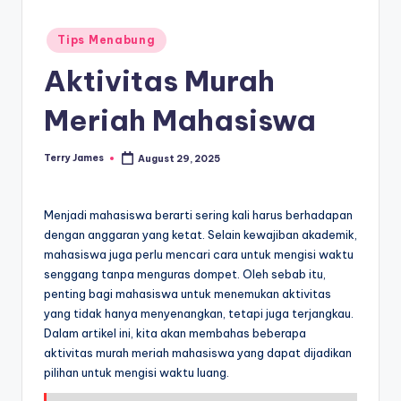
Posted
Tips Menabung
in
Aktivitas Murah
Meriah Mahasiswa
Terry James
August 29, 2025
Posted
by
Menjadi mahasiswa berarti sering kali harus berhadapan
dengan anggaran yang ketat. Selain kewajiban akademik,
mahasiswa juga perlu mencari cara untuk mengisi waktu
senggang tanpa menguras dompet. Oleh sebab itu,
penting bagi mahasiswa untuk menemukan aktivitas
yang tidak hanya menyenangkan, tetapi juga terjangkau.
Dalam artikel ini, kita akan membahas beberapa
aktivitas murah meriah mahasiswa yang dapat dijadikan
pilihan untuk mengisi waktu luang.