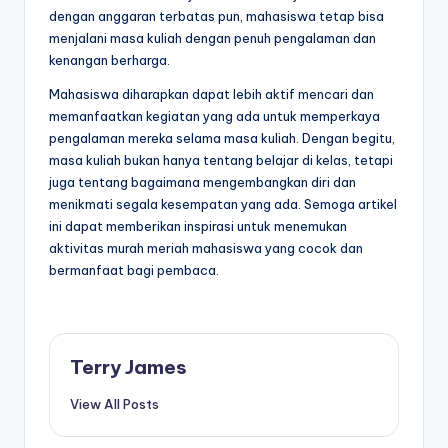
dengan anggaran terbatas pun, mahasiswa tetap bisa
menjalani masa kuliah dengan penuh pengalaman dan
kenangan berharga.
Mahasiswa diharapkan dapat lebih aktif mencari dan
memanfaatkan kegiatan yang ada untuk memperkaya
pengalaman mereka selama masa kuliah. Dengan begitu,
masa kuliah bukan hanya tentang belajar di kelas, tetapi
juga tentang bagaimana mengembangkan diri dan
menikmati segala kesempatan yang ada. Semoga artikel
ini dapat memberikan inspirasi untuk menemukan
aktivitas murah meriah mahasiswa yang cocok dan
bermanfaat bagi pembaca.
Terry James
View All Posts