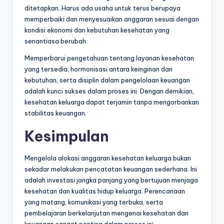
ditetapkan. Harus ada usaha untuk terus berupaya
memperbaiki dan menyesuaikan anggaran sesuai dengan
kondisi ekonomi dan kebutuhan kesehatan yang
senantiasa berubah.
Memperbarui pengetahuan tentang layanan kesehatan
yang tersedia, hormonisasi antara keinginan dan
kebutuhan, serta disiplin dalam pengelolaan keuangan
adalah kunci sukses dalam proses ini. Dengan demikian,
kesehatan keluarga dapat terjamin tanpa mengorbankan
stabilitas keuangan.
Kesimpulan
Mengelola alokasi anggaran kesehatan keluarga bukan
sekadar melakukan pencatatan keuangan sederhana. Ini
adalah investasi jangka panjang yang bertujuan menjaga
kesehatan dan kualitas hidup keluarga. Perencanaan
yang matang, komunikasi yang terbuka, serta
pembelajaran berkelanjutan mengenai kesehatan dan
keuangan sangat penting dalam proses ini.