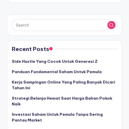
Recent Posts
Side Hustle Yang Cocok Untuk Generasi Z
Panduan Fundamental Saham Untuk Pemula
Kerja Sampingan Online Yang Paling Banyak Dicari
Tahun Ini
Strategi Belanja Hemat Saat Harga Bahan Pokok
Naik
Investasi Saham Untuk Pemula Tanpa Sering
Pantau Market