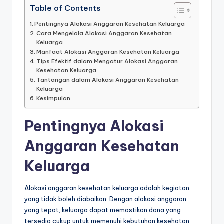
Table of Contents
Pentingnya Alokasi Anggaran Kesehatan Keluarga
Cara Mengelola Alokasi Anggaran Kesehatan
Keluarga
Manfaat Alokasi Anggaran Kesehatan Keluarga
Tips Efektif dalam Mengatur Alokasi Anggaran
Kesehatan Keluarga
Tantangan dalam Alokasi Anggaran Kesehatan
Keluarga
Kesimpulan
Pentingnya Alokasi
Anggaran Kesehatan
Keluarga
Alokasi anggaran kesehatan keluarga adalah kegiatan
yang tidak boleh diabaikan. Dengan alokasi anggaran
yang tepat, keluarga dapat memastikan dana yang
tersedia cukup untuk memenuhi kebutuhan kesehatan