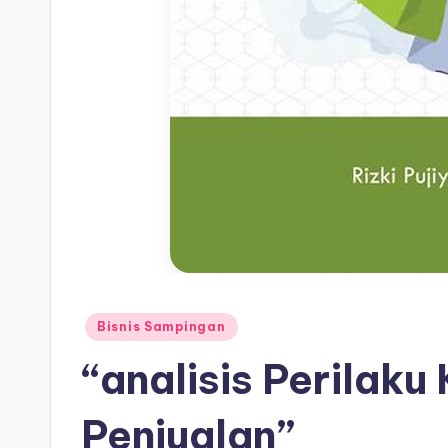
Posted
Bisnis Sampingan
in
“analisis Perilak
Penjualan”