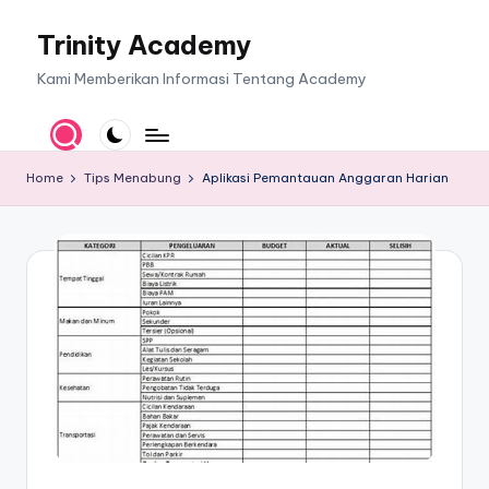
Trinity Academy
Skip
to
Kami Memberikan Informasi Tentang Academy
content
Home
Tips Menabung
Aplikasi Pemantauan Anggaran Harian