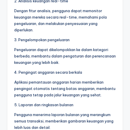
2. Analisis keuangan real-time
Dengan fitur analisis, pengguna dapat memonitor
keuangan mereka secara real-time, memahami pola
pengeluaran, dan melakukan penyesuaian yang
diperlukan.
3. Pengelompokan pengeluaran
Pengeluaran dapat dikelompokkan ke dalam kategori
berbeda, membantu dalam pengaturan dan perencanaan
keuangan yang lebih baik.
4. Pengingat anggaran secara berkala
Aplikasi pemantauan anggaran harian memberikan
pengingat otomatis tentang batas anggaran, membantu
pengguna tetap pada jalur keuangan yang sehat.
5. Laporan dan ringkasan bulanan
Pengguna menerima laporan bulanan yang merangkum
semua transaksi, memberikan gambaran keuangan yang
lebih luas dan detail.