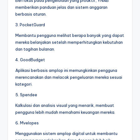
Berfokus pada pengelolaan yang proaktif, YNAB
memberikan panduan jelas dan sistem anggaran
berbasis aturan.
3. PocketGuard
Membantu pengguna melihat berapa banyak yang dapat
mereka belanjakan setelah memperhitungkan kebutuhan
dan tagihan bulanan.
4. GoodBudget
Aplikasi berbasis amplop ini memungkinkan pengguna
merencanakan dan melacak pengeluaran mereka sesuai
kategori.
5. Spendee
Kalkulasi dan analisis visual yang menarik, membuat
pengguna lebih mudah memahami keuangan mereka.
6. Mvelopes
Menggunakan sistem amplop digital untuk membantu