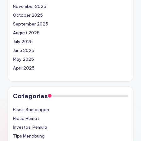
November 2025
October 2025
September 2025
August 2025
July 2025
June 2025
May 2025
April 2025
Categories
Bisnis Sampingan
Hidup Hemat
Investasi Pemula
Tips Menabung