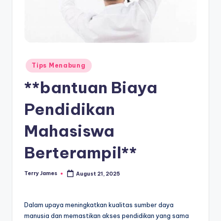
Posted
Tips Menabung
in
**bantuan Biaya
Pendidikan
Mahasiswa
Berterampil**
Terry James
August 21, 2025
Posted
by
Dalam upaya meningkatkan kualitas sumber daya
manusia dan memastikan akses pendidikan yang sama