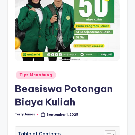
Posted
Tips Menabung
in
Beasiswa Potongan
Biaya Kuliah
Terry James
September 1, 2025
Posted
by
Table of Contents