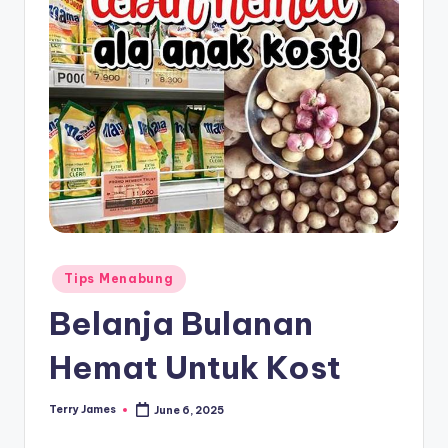
Posted
Tips Menabung
in
Belanja Bulanan
Hemat Untuk Kost
Terry James
June 6, 2025
Posted
by