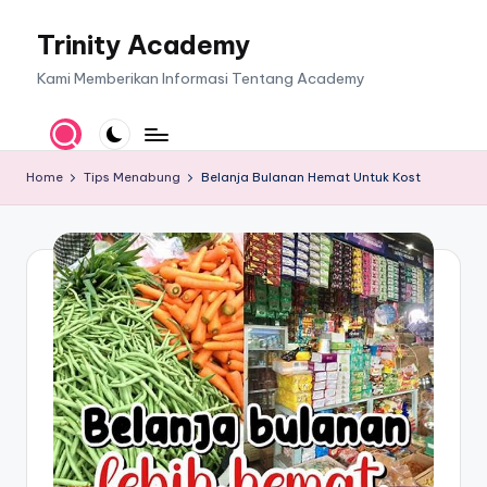
Trinity Academy
Skip
to
Kami Memberikan Informasi Tentang Academy
content
Home
Tips Menabung
Belanja Bulanan Hemat Untuk Kost