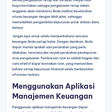
biaya kontrakan sebagai pengeluaran tetap dalam
anggaran akan membantu Anda melihat keseluruhan
situasi keuangan dengan lebih jelas, sehingga
memudahkan pengambilan keputusan untuk alokasi dana
lainnya.
Jangan lupa untuk selalu memperbaharui rencana
keuangan Anda setiap bulan. Dengan demikian, Anda
dapat menilai apakah ada perubahan yang perlu
dilakukan, terutama jika terjadi perubahan pendapatan
atau pengeluaran. Pembaruan rutin ini adalah bagian dari
cara efektif bayar kontrakan rutin, yang memastikan
bahwa setiap keputusan finansial selalu berdasarkan
informasi terbaru.
Menggunakan Aplikasi
Manajemen Keuangan
Penggunaan aplikasi manajemen keuangan dapat