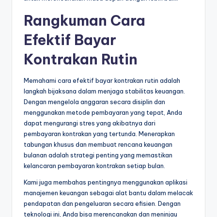
Rangkuman Cara
Efektif Bayar
Kontrakan Rutin
Memahami cara efektif bayar kontrakan rutin adalah
langkah bijaksana dalam menjaga stabilitas keuangan.
Dengan mengelola anggaran secara disiplin dan
menggunakan metode pembayaran yang tepat, Anda
dapat mengurangi stres yang akibatnya dari
pembayaran kontrakan yang tertunda. Menerapkan
tabungan khusus dan membuat rencana keuangan
bulanan adalah strategi penting yang memastikan
kelancaran pembayaran kontrakan setiap bulan.
Kami juga membahas pentingnya menggunakan aplikasi
manajemen keuangan sebagai alat bantu dalam melacak
pendapatan dan pengeluaran secara efisien. Dengan
teknologi ini, Anda bisa merencanakan dan meninjau