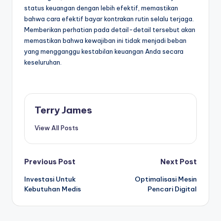
status keuangan dengan lebih efektif, memastikan
bahwa cara efektif bayar kontrakan rutin selalu terjaga.
Memberikan perhatian pada detail-detail tersebut akan
memastikan bahwa kewajiban ini tidak menjadi beban
yang mengganggu kestabilan keuangan Anda secara
keseluruhan.
Terry James
View All Posts
Post
Previous Post
Next Post
Investasi Untuk
Optimalisasi Mesin
navigation
Kebutuhan Medis
Pencari Digital