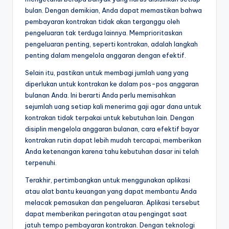
bulan. Dengan demikian, Anda dapat memastikan bahwa
pembayaran kontrakan tidak akan terganggu oleh
pengeluaran tak terduga lainnya. Memprioritaskan
pengeluaran penting, seperti kontrakan, adalah langkah
penting dalam mengelola anggaran dengan efektif.
Selain itu, pastikan untuk membagi jumlah uang yang
diperlukan untuk kontrakan ke dalam pos-pos anggaran
bulanan Anda. Ini berarti Anda perlu memisahkan
sejumlah uang setiap kali menerima gaji agar dana untuk
kontrakan tidak terpakai untuk kebutuhan lain. Dengan
disiplin mengelola anggaran bulanan, cara efektif bayar
kontrakan rutin dapat lebih mudah tercapai, memberikan
Anda ketenangan karena tahu kebutuhan dasar ini telah
terpenuhi.
Terakhir, pertimbangkan untuk menggunakan aplikasi
atau alat bantu keuangan yang dapat membantu Anda
melacak pemasukan dan pengeluaran. Aplikasi tersebut
dapat memberikan peringatan atau pengingat saat
jatuh tempo pembayaran kontrakan. Dengan teknologi