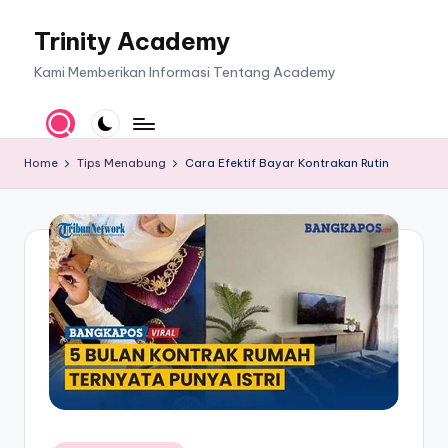
Trinity Academy
Skip
to
Kami Memberikan Informasi Tentang Academy
content
Home
Tips Menabung
Cara Efektif Bayar Kontrakan Rutin