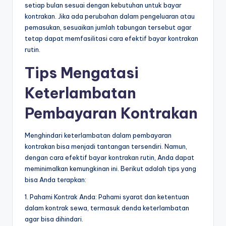
setiap bulan sesuai dengan kebutuhan untuk bayar
kontrakan. Jika ada perubahan dalam pengeluaran atau
pemasukan, sesuaikan jumlah tabungan tersebut agar
tetap dapat memfasilitasi cara efektif bayar kontrakan
rutin.
Tips Mengatasi
Keterlambatan
Pembayaran Kontrakan
Menghindari keterlambatan dalam pembayaran
kontrakan bisa menjadi tantangan tersendiri. Namun,
dengan cara efektif bayar kontrakan rutin, Anda dapat
meminimalkan kemungkinan ini. Berikut adalah tips yang
bisa Anda terapkan:
1. Pahami Kontrak Anda: Pahami syarat dan ketentuan
dalam kontrak sewa, termasuk denda keterlambatan
agar bisa dihindari.