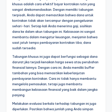
khusus adalah cara efektif bayar kontrakan rutin yang
sangat direkomendasikan. Dengan memiliki tabungan
terpisah, Anda dapat memastikan bahwa dana untuk
kontrakan tidak akan tercampur dengan pengeluaran
sehari-hari. Setiap kali Anda menerima gaji, sisihkan
dana ke dalam akun tabungan ini. Kebiasaan ini sangat
membantu dalam mengatur keuangan, menjamin bahwa
saat jatuh tempo pembayaran kontrakan tiba, dana
sudah tersedia.
Tabungan khusus ini juga dapat berfungsi sebagai dana
darurat jika terjadi kenaikan harga sewa atau perubahan
finansial lainnya. Dengan cara ini, Anda memiliki buffer
tambahan yang bisa memastikan keberlanjutan
pembayaran kontrakan. Cara ini tidak hanya membantu
mengelola pemasukan, tetapi juga membantu
membangun kebiasaan finansial yang baik dalam jangka
panjang.
Melakukan evaluasi berkala terhadap tabungan ini juga
diperlukan. Pastikan bahwa jumlah yang Anda simpan