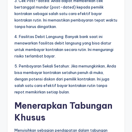
3. Cek Post-dated: Anda dapat memberikan cek
bertanggal mundur (post-dated) kepada pemilik
kontrakan sebagai salah satu cara efektif bayar
kontrakan rutin. Ini memastikan pembayaran tepat waktu
tanpa harus diingatkan.
4. Fasilitas Debit Langsung: Banyak bank saat ini
menawarkan fasilitas debit langsung yang bisa diatur
untuk membayar kontrakan secara rutin. Ini mengurangi
risiko terlambat bayar.
5. Pembayaran Sekali Setahun: Jika memungkinkan, Anda
bisa membayar kontrakan setahun penuh di muka,
dengan potensi diskon dari pemilik kontrakan. Ini juga
salah satu cara efektif bayar kontrakan rutin tanpa
repot memikirkan setiap bulan.
Menerapkan Tabungan
Khusus
Menyisihkan sebagian pendapatan dalam tabungan