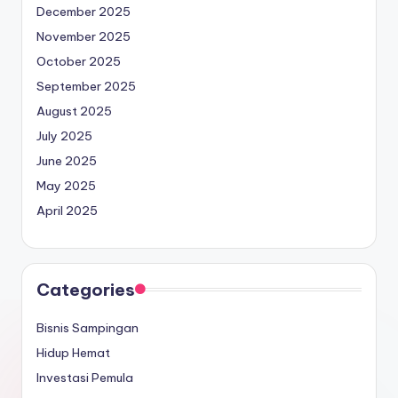
December 2025
November 2025
October 2025
September 2025
August 2025
July 2025
June 2025
May 2025
April 2025
Categories
Bisnis Sampingan
Hidup Hemat
Investasi Pemula