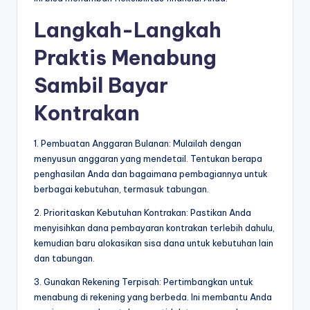
Langkah-Langkah
Praktis Menabung
Sambil Bayar
Kontrakan
1. Pembuatan Anggaran Bulanan: Mulailah dengan
menyusun anggaran yang mendetail. Tentukan berapa
penghasilan Anda dan bagaimana pembagiannya untuk
berbagai kebutuhan, termasuk tabungan.
2. Prioritaskan Kebutuhan Kontrakan: Pastikan Anda
menyisihkan dana pembayaran kontrakan terlebih dahulu,
kemudian baru alokasikan sisa dana untuk kebutuhan lain
dan tabungan.
3. Gunakan Rekening Terpisah: Pertimbangkan untuk
menabung di rekening yang berbeda. Ini membantu Anda