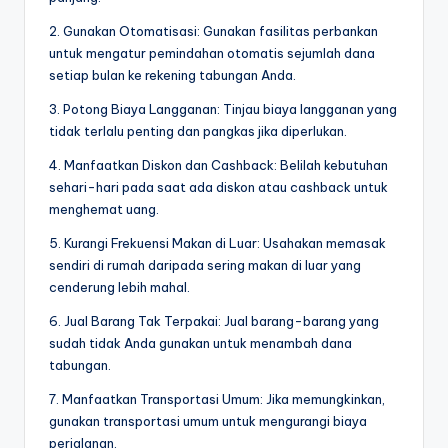
2. Gunakan Otomatisasi: Gunakan fasilitas perbankan
untuk mengatur pemindahan otomatis sejumlah dana
setiap bulan ke rekening tabungan Anda.
3. Potong Biaya Langganan: Tinjau biaya langganan yang
tidak terlalu penting dan pangkas jika diperlukan.
4. Manfaatkan Diskon dan Cashback: Belilah kebutuhan
sehari-hari pada saat ada diskon atau cashback untuk
menghemat uang.
5. Kurangi Frekuensi Makan di Luar: Usahakan memasak
sendiri di rumah daripada sering makan di luar yang
cenderung lebih mahal.
6. Jual Barang Tak Terpakai: Jual barang-barang yang
sudah tidak Anda gunakan untuk menambah dana
tabungan.
7. Manfaatkan Transportasi Umum: Jika memungkinkan,
gunakan transportasi umum untuk mengurangi biaya
perjalanan.