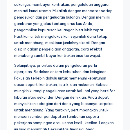
sekaligus membayar kontrakan, pengelolaan anggaran
menjadi kunci utama. Mulailah dengan mencatat setiap
pemasukan dan pengeluaran bulanan. Dengan memiliki
gambaran yang jelas tentang arus kas Anda,
pengambilan keputusan keuangan bisa lebih tepat.
Pastikan untuk mengalokasikan sejumlah dana tetap
untuk menabung, meskipun jumlahnya kecil. Dengan
disiplin dalam pengelolaan anggaran, cara efektif
menabung sambil bayar kontrakan bisa terwujud.
Selanjutnya, prioritas dalam pengeluaran perlu
diperjelas. Bedakan antara kebutuhan dan keinginan.
Fokuslah terlebih dahulu untuk memenuhi kebutuhan
dasar seperti kontrakan, listrik, dan makanan. Sebisa
mungkin kurangi pengeluaran untuk hal-hal yang bersifat
hiburan atau sekunder. Dengan demikian, Anda dapat
menyisihkan sebagian dari dana yang biasanya terpakai
untuk menabung. Yang terakhir, pertimbangkan untuk
mencari sumber pendapatan tambahan seperti
pekerjaan sampingan atau usaha kecil-kecilan. Langkah
ini bisa menambah fleksibilitas finansial Anda.