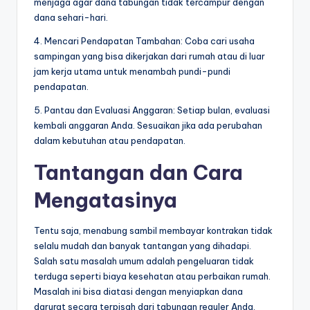
menjaga agar dana tabungan tidak tercampur dengan
dana sehari-hari.
4. Mencari Pendapatan Tambahan: Coba cari usaha
sampingan yang bisa dikerjakan dari rumah atau di luar
jam kerja utama untuk menambah pundi-pundi
pendapatan.
5. Pantau dan Evaluasi Anggaran: Setiap bulan, evaluasi
kembali anggaran Anda. Sesuaikan jika ada perubahan
dalam kebutuhan atau pendapatan.
Tantangan dan Cara
Mengatasinya
Tentu saja, menabung sambil membayar kontrakan tidak
selalu mudah dan banyak tantangan yang dihadapi.
Salah satu masalah umum adalah pengeluaran tidak
terduga seperti biaya kesehatan atau perbaikan rumah.
Masalah ini bisa diatasi dengan menyiapkan dana
darurat secara terpisah dari tabungan reguler Anda.