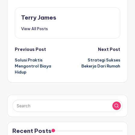
Terry James
View All Posts
Post
Previous Post
Next Post
Solusi Praktis
Strategi Sukses
navigation
Mengontrol Biaya
Bekerja Dari Rumah
Hidup
Recent Posts