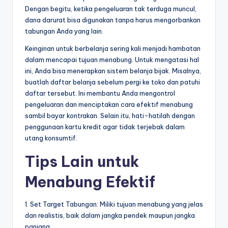
Dengan begitu, ketika pengeluaran tak terduga muncul,
dana darurat bisa digunakan tanpa harus mengorbankan
tabungan Anda yang lain.
Keinginan untuk berbelanja sering kali menjadi hambatan
dalam mencapai tujuan menabung. Untuk mengatasi hal
ini, Anda bisa menerapkan sistem belanja bijak. Misalnya,
buatlah daftar belanja sebelum pergi ke toko dan patuhi
daftar tersebut. Ini membantu Anda mengontrol
pengeluaran dan menciptakan cara efektif menabung
sambil bayar kontrakan. Selain itu, hati-hatilah dengan
penggunaan kartu kredit agar tidak terjebak dalam
utang konsumtif.
Tips Lain untuk
Menabung Efektif
1. Set Target Tabungan: Miliki tujuan menabung yang jelas
dan realistis, baik dalam jangka pendek maupun jangka
panjang.