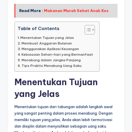
Read More :
Makanan Murah Sehat Anak Kos
Table of Contents
Menentukan Tujuan yang Jelas
Membuat Anggaran Bulanan
Menggunakan Aplikasi Keuangan
Kebiasaan Sehari-hari yang Bermanfaat
Menabung dalam Jangka Panjang
Tips Praktis Menabung Uang Saku
Menentukan Tujuan
yang Jelas
Menentukan tujuan dari tabungan adalah langkah awal
yang sangat penting dalam proses menabung. Dengan
memiliki tujuan yang jelas, Anda akan lebih termotivasi
dan disiplin dalam menyisihkan sebagian uang saku.