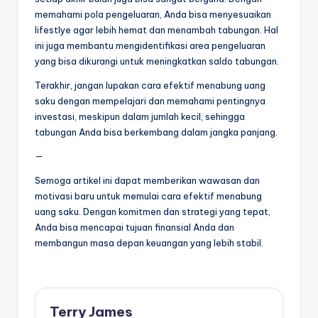
memahami pola pengeluaran, Anda bisa menyesuaikan
lifestlye agar lebih hemat dan menambah tabungan. Hal
ini juga membantu mengidentifikasi area pengeluaran
yang bisa dikurangi untuk meningkatkan saldo tabungan.
Terakhir, jangan lupakan cara efektif menabung uang
saku dengan mempelajari dan memahami pentingnya
investasi, meskipun dalam jumlah kecil, sehingga
tabungan Anda bisa berkembang dalam jangka panjang.
—
Semoga artikel ini dapat memberikan wawasan dan
motivasi baru untuk memulai cara efektif menabung
uang saku. Dengan komitmen dan strategi yang tepat,
Anda bisa mencapai tujuan finansial Anda dan
membangun masa depan keuangan yang lebih stabil.
Terry James