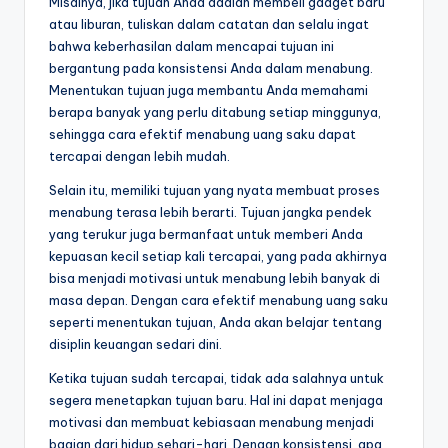
Misalnya, jika tujuan Anda adalah membeli gadget baru
atau liburan, tuliskan dalam catatan dan selalu ingat
bahwa keberhasilan dalam mencapai tujuan ini
bergantung pada konsistensi Anda dalam menabung.
Menentukan tujuan juga membantu Anda memahami
berapa banyak yang perlu ditabung setiap minggunya,
sehingga cara efektif menabung uang saku dapat
tercapai dengan lebih mudah.
Selain itu, memiliki tujuan yang nyata membuat proses
menabung terasa lebih berarti. Tujuan jangka pendek
yang terukur juga bermanfaat untuk memberi Anda
kepuasan kecil setiap kali tercapai, yang pada akhirnya
bisa menjadi motivasi untuk menabung lebih banyak di
masa depan. Dengan cara efektif menabung uang saku
seperti menentukan tujuan, Anda akan belajar tentang
disiplin keuangan sedari dini.
Ketika tujuan sudah tercapai, tidak ada salahnya untuk
segera menetapkan tujuan baru. Hal ini dapat menjaga
motivasi dan membuat kebiasaan menabung menjadi
bagian dari hidup sehari-hari. Dengan konsistensi, apa