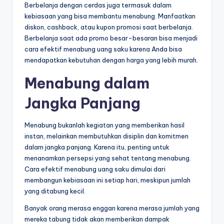
Berbelanja dengan cerdas juga termasuk dalam
kebiasaan yang bisa membantu menabung. Manfaatkan
diskon, cashback, atau kupon promosi saat berbelanja.
Berbelanja saat ada promo besar-besaran bisa menjadi
cara efektif menabung uang saku karena Anda bisa
mendapatkan kebutuhan dengan harga yang lebih murah.
Menabung dalam
Jangka Panjang
Menabung bukanlah kegiatan yang memberikan hasil
instan, melainkan membutuhkan disiplin dan komitmen
dalam jangka panjang. Karena itu, penting untuk
menanamkan persepsi yang sehat tentang menabung.
Cara efektif menabung uang saku dimulai dari
membangun kebiasaan ini setiap hari, meskipun jumlah
yang ditabung kecil.
Banyak orang merasa enggan karena merasa jumlah yang
mereka tabung tidak akan memberikan dampak