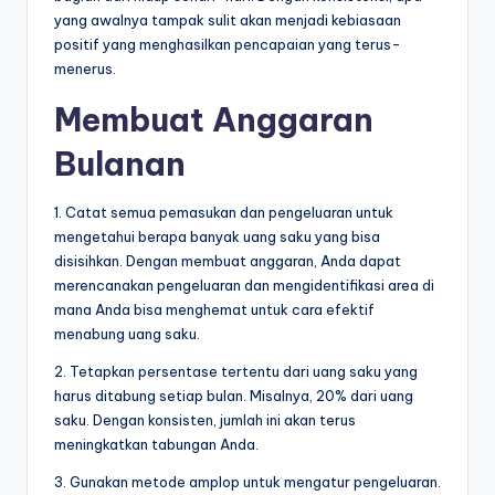
yang awalnya tampak sulit akan menjadi kebiasaan
positif yang menghasilkan pencapaian yang terus-
menerus.
Membuat Anggaran
Bulanan
1. Catat semua pemasukan dan pengeluaran untuk
mengetahui berapa banyak uang saku yang bisa
disisihkan. Dengan membuat anggaran, Anda dapat
merencanakan pengeluaran dan mengidentifikasi area di
mana Anda bisa menghemat untuk cara efektif
menabung uang saku.
2. Tetapkan persentase tertentu dari uang saku yang
harus ditabung setiap bulan. Misalnya, 20% dari uang
saku. Dengan konsisten, jumlah ini akan terus
meningkatkan tabungan Anda.
3. Gunakan metode amplop untuk mengatur pengeluaran.