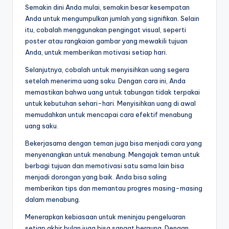
Semakin dini Anda mulai, semakin besar kesempatan
Anda untuk mengumpulkan jumlah yang signifikan. Selain
itu, cobalah menggunakan pengingat visual, seperti
poster atau rangkaian gambar yang mewakili tujuan
Anda, untuk memberikan motivasi setiap hari.
Selanjutnya, cobalah untuk menyisihkan uang segera
setelah menerima uang saku. Dengan cara ini, Anda
memastikan bahwa uang untuk tabungan tidak terpakai
untuk kebutuhan sehari-hari. Menyisihkan uang di awal
memudahkan untuk mencapai cara efektif menabung
uang saku.
Bekerjasama dengan teman juga bisa menjadi cara yang
menyenangkan untuk menabung. Mengajak teman untuk
berbagi tujuan dan memotivasi satu sama lain bisa
menjadi dorongan yang baik. Anda bisa saling
memberikan tips dan memantau progres masing-masing
dalam menabung.
Menerapkan kebiasaan untuk meninjau pengeluaran
setiap akhir bulan juga bisa sangat berguna. Dengan