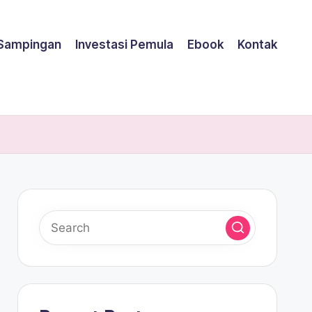
 Sampingan
Investasi Pemula
Ebook
Kontak