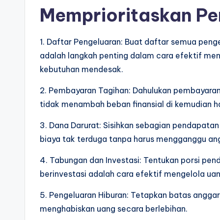
Memprioritaskan Pe
1. Daftar Pengeluaran: Buat daftar semua penge
adalah langkah penting dalam cara efektif me
kebutuhan mendesak.
2. Pembayaran Tagihan: Dahulukan pembayaran tag
tidak menambah beban finansial di kemudian ha
3. Dana Darurat: Sisihkan sebagian pendapatan 
biaya tak terduga tanpa harus mengganggu an
4. Tabungan dan Investasi: Tentukan porsi pe
berinvestasi adalah cara efektif mengelola uan
5. Pengeluaran Hiburan: Tetapkan batas anggar
menghabiskan uang secara berlebihan.