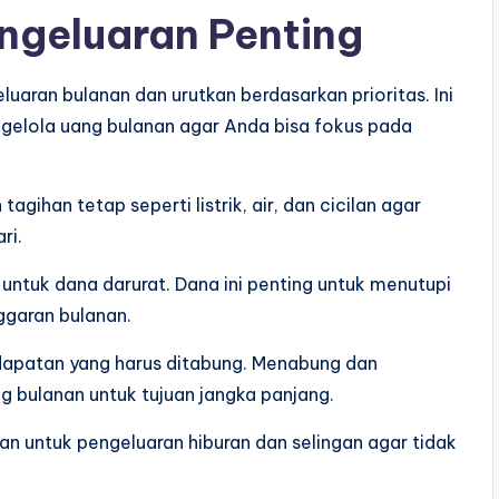
ngeluaran Penting
luaran bulanan dan urutkan berdasarkan prioritas. Ini
ngelola uang bulanan agar Anda bisa fokus pada
ihan tetap seperti listrik, air, dan cicilan agar
ri.
untuk dana darurat. Dana ini penting untuk menutupi
ggaran bulanan.
ndapatan yang harus ditabung. Menabung dan
g bulanan untuk tujuan jangka panjang.
an untuk pengeluaran hiburan dan selingan agar tidak