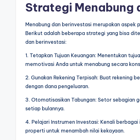
Strategi Menabung 
Menabung dan berinvestasi merupakan aspek pe
Berikut adalah beberapa strategi yang bisa d
dan berinvestasi:
1. Tetapkan Tujuan Keuangan: Menentukan tuj
memotivasi Anda untuk menabung secara kons
2. Gunakan Rekening Terpisah: Buat rekening b
dengan dana pengeluaran.
3. Otomatisasikan Tabungan: Setor sebagian g
setiap bulannya.
4. Pelajari Instrumen Investasi: Kenali berbagai
properti untuk menambah nilai kekayaan.