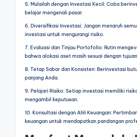
5. Mulailah dengan Investasi Kecil: Coba berinv
belajar mengenali pasar.
6. Diversifikasi Investasi: Jangan menaruh semu
investasi untuk mengurangi risiko.
7. Evaluasi dan Tinjau Portofolio: Rutin menge
bahwa alokasi aset masih sesuai dengan tujua
8. Tetap Sabar dan Konsisten: Berinvestasi but
panjang Anda.
9. Pelajari Risiko: Setiap investasi memiliki r
mengambil keputusan.
10. Konsultasi dengan Ahli Keuangan: Pertimba
keuangan untuk mendapatkan pandangan profe