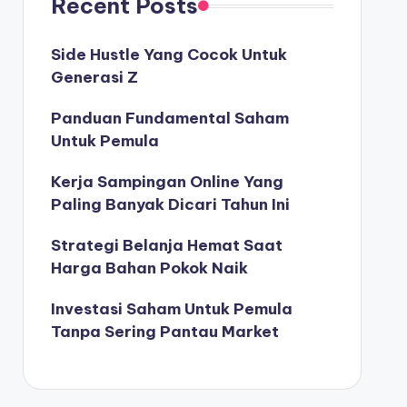
Recent Posts
Side Hustle Yang Cocok Untuk
Generasi Z
Panduan Fundamental Saham
Untuk Pemula
Kerja Sampingan Online Yang
Paling Banyak Dicari Tahun Ini
Strategi Belanja Hemat Saat
Harga Bahan Pokok Naik
Investasi Saham Untuk Pemula
Tanpa Sering Pantau Market