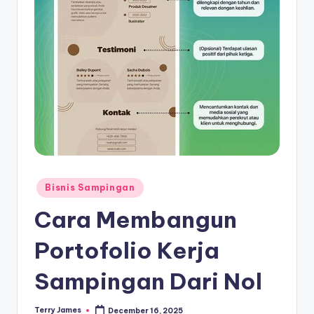
Posted
Bisnis Sampingan
in
Cara Membangun
Portofolio Kerja
Sampingan Dari Nol
Terry James
December 16, 2025
Posted