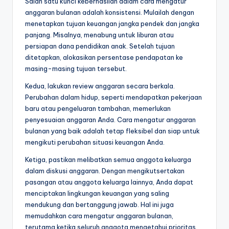
Salah satu kunci keberhasilan dalam cara mengatur
anggaran bulanan adalah konsistensi. Mulailah dengan
menetapkan tujuan keuangan jangka pendek dan jangka
panjang. Misalnya, menabung untuk liburan atau
persiapan dana pendidikan anak. Setelah tujuan
ditetapkan, alokasikan persentase pendapatan ke
masing-masing tujuan tersebut.
Kedua, lakukan review anggaran secara berkala.
Perubahan dalam hidup, seperti mendapatkan pekerjaan
baru atau pengeluaran tambahan, memerlukan
penyesuaian anggaran Anda. Cara mengatur anggaran
bulanan yang baik adalah tetap fleksibel dan siap untuk
mengikuti perubahan situasi keuangan Anda.
Ketiga, pastikan melibatkan semua anggota keluarga
dalam diskusi anggaran. Dengan mengikutsertakan
pasangan atau anggota keluarga lainnya, Anda dapat
menciptakan lingkungan keuangan yang saling
mendukung dan bertanggung jawab. Hal ini juga
memudahkan cara mengatur anggaran bulanan,
terutama ketika seluruh anggota mengetahui prioritas