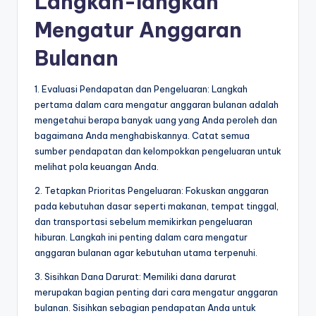
Langkah-langkah
Mengatur Anggaran
Bulanan
1. Evaluasi Pendapatan dan Pengeluaran: Langkah
pertama dalam cara mengatur anggaran bulanan adalah
mengetahui berapa banyak uang yang Anda peroleh dan
bagaimana Anda menghabiskannya. Catat semua
sumber pendapatan dan kelompokkan pengeluaran untuk
melihat pola keuangan Anda.
2. Tetapkan Prioritas Pengeluaran: Fokuskan anggaran
pada kebutuhan dasar seperti makanan, tempat tinggal,
dan transportasi sebelum memikirkan pengeluaran
hiburan. Langkah ini penting dalam cara mengatur
anggaran bulanan agar kebutuhan utama terpenuhi.
3. Sisihkan Dana Darurat: Memiliki dana darurat
merupakan bagian penting dari cara mengatur anggaran
bulanan. Sisihkan sebagian pendapatan Anda untuk