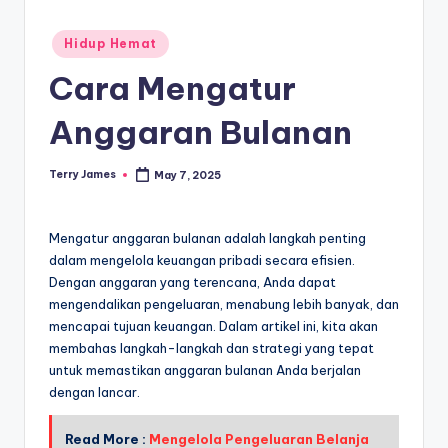
Posted
Hidup Hemat
in
Cara Mengatur
Anggaran Bulanan
Terry James
May 7, 2025
Posted
by
Mengatur anggaran bulanan adalah langkah penting
dalam mengelola keuangan pribadi secara efisien.
Dengan anggaran yang terencana, Anda dapat
mengendalikan pengeluaran, menabung lebih banyak, dan
mencapai tujuan keuangan. Dalam artikel ini, kita akan
membahas langkah-langkah dan strategi yang tepat
untuk memastikan anggaran bulanan Anda berjalan
dengan lancar.
Read More :
Mengelola Pengeluaran Belanja