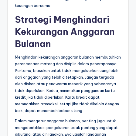
keuangan bersama.
Strategi Menghindari
Kekurangan Anggaran
Bulanan
Menghindari kekurangan anggaran bulanan membutuhkan
perencanaan matang dan disiplin dalam penerapannya.
Pertama, biasakan untuk tidak mengeluarkan uang lebih
dari anggaran yang telah ditetapkan. Jangan tergoda
oleh diskon atau penawaran menarik yang sebenarnya
tidak diperlukan. Kedua, minimalkan penggunaan kartu
kredit jika tidak diperlukan. Kartu kredit dapat
memudahkan transaksi, tetapi jika tidak dikelola dengan
baik, dapat menambah beban utang.
Dalam mengatur anggaran bulanan, penting juga untuk
mengidentifikasi pengeluaran tidak penting yang dapat
dikurangi atau dihilangkan. Evaluasilah langganan