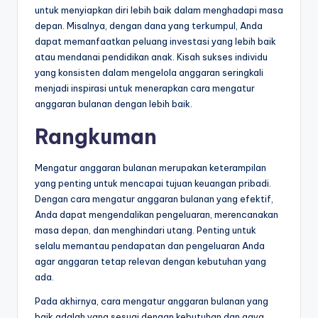
untuk menyiapkan diri lebih baik dalam menghadapi masa
depan. Misalnya, dengan dana yang terkumpul, Anda
dapat memanfaatkan peluang investasi yang lebih baik
atau mendanai pendidikan anak. Kisah sukses individu
yang konsisten dalam mengelola anggaran seringkali
menjadi inspirasi untuk menerapkan cara mengatur
anggaran bulanan dengan lebih baik.
Rangkuman
Mengatur anggaran bulanan merupakan keterampilan
yang penting untuk mencapai tujuan keuangan pribadi.
Dengan cara mengatur anggaran bulanan yang efektif,
Anda dapat mengendalikan pengeluaran, merencanakan
masa depan, dan menghindari utang. Penting untuk
selalu memantau pendapatan dan pengeluaran Anda
agar anggaran tetap relevan dengan kebutuhan yang
ada.
Pada akhirnya, cara mengatur anggaran bulanan yang
baik adalah yang sesuai dengan kebutuhan dan gaya