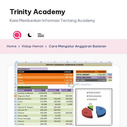
Trinity Academy
Skip
to
Kami Memberikan Informasi Tentang Academy
content
Home
Hidup Hemat
Cara Mengatur Anggaran Bulanan