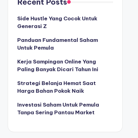
Recent Posts
Side Hustle Yang Cocok Untuk
Generasi Z
Panduan Fundamental Saham
Untuk Pemula
Kerja Sampingan Online Yang
Paling Banyak Dicari Tahun Ini
Strategi Belanja Hemat Saat
Harga Bahan Pokok Naik
Investasi Saham Untuk Pemula
Tanpa Sering Pantau Market