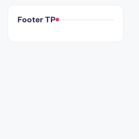
Footer TP