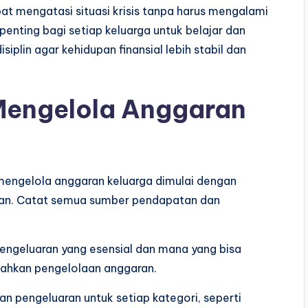
at mengatasi situasi krisis tanpa harus mengalami
, penting bagi setiap keluarga untuk belajar dan
plin agar kehidupan finansial lebih stabil dan
engelola Anggaran
 mengelola anggaran keluarga dimulai dengan
ran. Catat semua sumber pendapatan dan
pengeluaran yang esensial dan mana yang bisa
udahkan pengelolaan anggaran.
n pengeluaran untuk setiap kategori, seperti