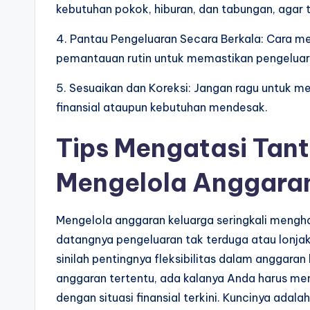
kebutuhan pokok, hiburan, dan tabungan, agar 
4. Pantau Pengeluaran Secara Berkala: Cara me
pemantauan rutin untuk memastikan pengeluar
5. Sesuaikan dan Koreksi: Jangan ragu untuk m
finansial ataupun kebutuhan mendesak.
Tips Mengatasi Tan
Mengelola Anggaran
Mengelola anggaran keluarga seringkali mengh
datangnya pengeluaran tak terduga atau lonjak
sinilah pentingnya fleksibilitas dalam anggar
anggaran tertentu, ada kalanya Anda harus me
dengan situasi finansial terkini. Kuncinya adal