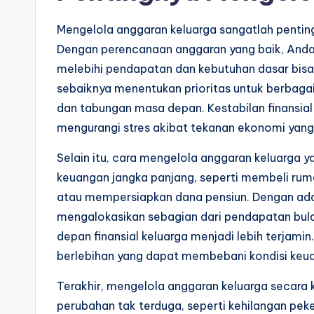
Mengelola anggaran keluarga sangatlah penting
Dengan perencanaan anggaran yang baik, And
melebihi pendapatan dan kebutuhan dasar bisa
sebaiknya menentukan prioritas untuk berbagai
dan tabungan masa depan. Kestabilan finansia
mengurangi stres akibat tekanan ekonomi yang 
Selain itu, cara mengelola anggaran keluarga
keuangan jangka panjang, seperti membeli ruma
atau mempersiapkan dana pensiun. Dengan ad
mengalokasikan sebagian dari pendapatan bula
depan finansial keluarga menjadi lebih terjam
berlebihan yang dapat membebani kondisi keua
Terakhir, mengelola anggaran keluarga secara
perubahan tak terduga, seperti kehilangan pe