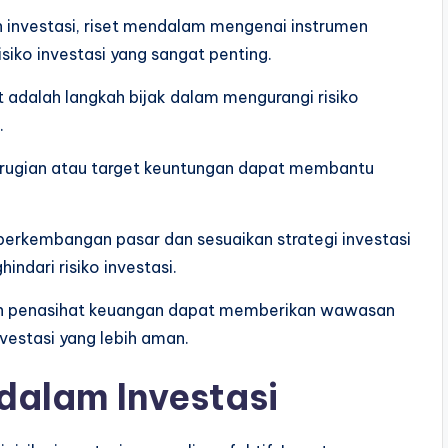
 investasi, riset mendalam mengenai instrumen
isiko investasi yang sangat penting.
et adalah langkah bijak dalam mengurangi risiko
.
erugian atau target keuntungan dapat membantu
perkembangan pasar dan sesuaikan strategi investasi
ndari risiko investasi.
ngan penasihat keuangan dapat memberikan wawasan
estasi yang lebih aman.
dalam Investasi