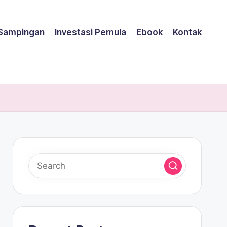
 Sampingan
Investasi Pemula
Ebook
Kontak