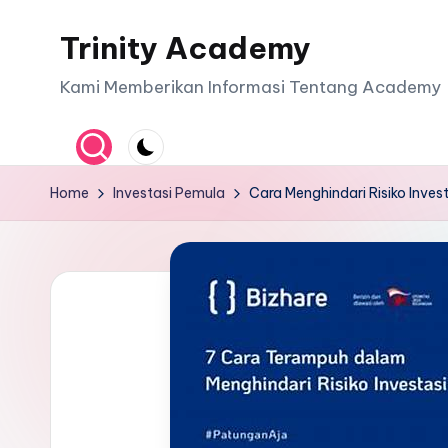
Trinity Academy
Skip
to
Kami Memberikan Informasi Tentang Academy
content
Home
Investasi Pemula
Cara Menghindari Risiko Inves