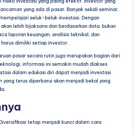
isiko investasi yang paling efektif. Investor yang
ncaman yang ada di pasar. Banyak sekali seminar,
 mempelajari seluk-beluk investasi. Dengan
akan lebih bijaksana dan berdasarkan data, bukan
 laporan keuangan, analisis teknikal, dan
arus dimiliki setiap investor.
aruan pasar secara rutin juga merupakan bagian dari
knologi, informasi ini semakin mudah diakses
estasi dalam edukasi diri dapat menjadi investasi
 yang terus diperbarui akan menjadi bekal yang
da.
nnya
 Diversifikasi tetap menjadi kunci dalam cara