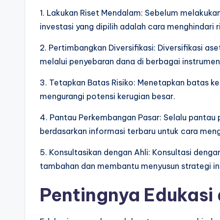
1. Lakukan Riset Mendalam: Sebelum melakukan
investasi yang dipilih adalah cara menghindari r
2. Pertimbangkan Diversifikasi: Diversifikasi as
melalui penyebaran dana di berbagai instrumen
3. Tetapkan Batas Risiko: Menetapkan batas k
mengurangi potensi kerugian besar.
4. Pantau Perkembangan Pasar: Selalu pantau 
berdasarkan informasi terbaru untuk cara menghi
5. Konsultasikan dengan Ahli: Konsultasi de
tambahan dan membantu menyusun strategi inv
Pentingnya Edukasi 