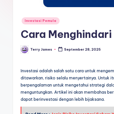
Posted
Investasi Pemula
in
Cara Menghindari 
Terry James
September 28, 2025
Posted
by
Investasi adalah salah satu cara untuk meng
ditawarkan, risiko selalu menyertainya. Untuk 
berpengalaman untuk mengetahui strategi dal
menguntungkan. Artikel ini akan membahas berb
dapat berinvestasi dengan lebih bijaksana.