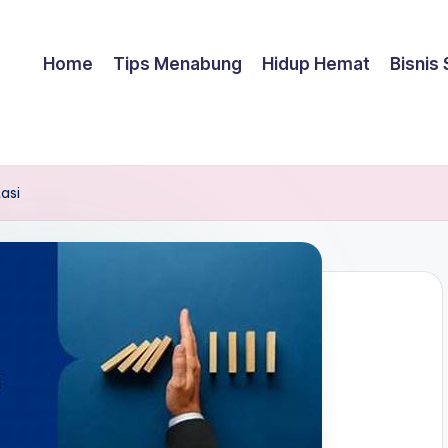
Home
Tips Menabung
Hidup Hemat
Bisnis
tasi