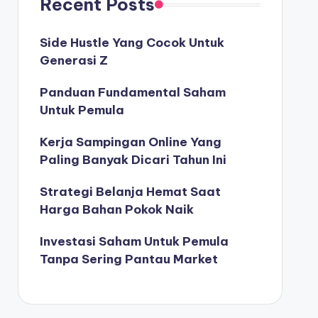
Recent Posts
Side Hustle Yang Cocok Untuk
Generasi Z
Panduan Fundamental Saham
Untuk Pemula
Kerja Sampingan Online Yang
Paling Banyak Dicari Tahun Ini
Strategi Belanja Hemat Saat
Harga Bahan Pokok Naik
Investasi Saham Untuk Pemula
Tanpa Sering Pantau Market