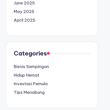
June 2025
May 2025
April 2025
Categories
Bisnis Sampingan
Hidup Hemat
Investasi Pemula
Tips Menabung