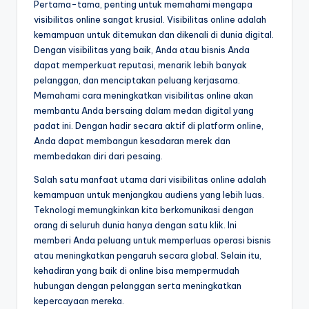
Pertama-tama, penting untuk memahami mengapa
visibilitas online sangat krusial. Visibilitas online adalah
kemampuan untuk ditemukan dan dikenali di dunia digital.
Dengan visibilitas yang baik, Anda atau bisnis Anda
dapat memperkuat reputasi, menarik lebih banyak
pelanggan, dan menciptakan peluang kerjasama.
Memahami cara meningkatkan visibilitas online akan
membantu Anda bersaing dalam medan digital yang
padat ini. Dengan hadir secara aktif di platform online,
Anda dapat membangun kesadaran merek dan
membedakan diri dari pesaing.
Salah satu manfaat utama dari visibilitas online adalah
kemampuan untuk menjangkau audiens yang lebih luas.
Teknologi memungkinkan kita berkomunikasi dengan
orang di seluruh dunia hanya dengan satu klik. Ini
memberi Anda peluang untuk memperluas operasi bisnis
atau meningkatkan pengaruh secara global. Selain itu,
kehadiran yang baik di online bisa mempermudah
hubungan dengan pelanggan serta meningkatkan
kepercayaan mereka.