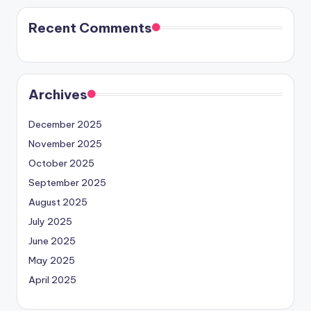
Recent Comments
Archives
December 2025
November 2025
October 2025
September 2025
August 2025
July 2025
June 2025
May 2025
April 2025