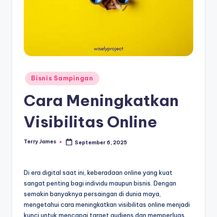
Posted
Bisnis Sampingan
in
Cara Meningkatkan
Visibilitas Online
Terry James
September 6, 2025
Posted
by
Di era digital saat ini, keberadaan online yang kuat
sangat penting bagi individu maupun bisnis. Dengan
semakin banyaknya persaingan di dunia maya,
mengetahui cara meningkatkan visibilitas online menjadi
kunci untuk mencapai target audiens dan memperluas