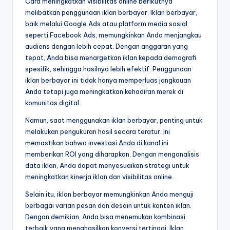
Cara meningkatkan visibilitas online berikutnya
melibatkan penggunaan iklan berbayar. Iklan berbayar,
baik melalui Google Ads atau platform media sosial
seperti Facebook Ads, memungkinkan Anda menjangkau
audiens dengan lebih cepat. Dengan anggaran yang
tepat, Anda bisa menargetkan iklan kepada demografi
spesifik, sehingga hasilnya lebih efektif. Penggunaan
iklan berbayar ini tidak hanya memperluas jangkauan
Anda tetapi juga meningkatkan kehadiran merek di
komunitas digital.
Namun, saat menggunakan iklan berbayar, penting untuk
melakukan pengukuran hasil secara teratur. Ini
memastikan bahwa investasi Anda di kanal ini
memberikan ROI yang diharapkan. Dengan menganalisis
data iklan, Anda dapat menyesuaikan strategi untuk
meningkatkan kinerja iklan dan visibilitas online.
Selain itu, iklan berbayar memungkinkan Anda menguji
berbagai varian pesan dan desain untuk konten iklan.
Dengan demikian, Anda bisa menemukan kombinasi
terbaik yang menghasilkan konversi tertinggi. Iklan