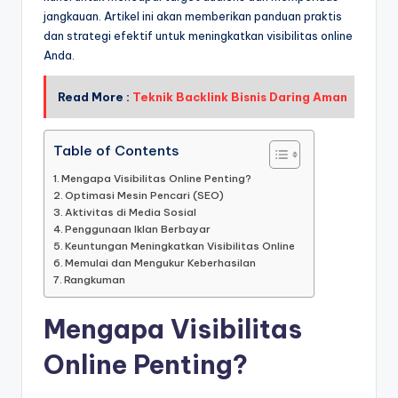
jangkauan. Artikel ini akan memberikan panduan praktis
dan strategi efektif untuk meningkatkan visibilitas online
Anda.
Read More :
Teknik Backlink Bisnis Daring Aman
Table of Contents
Mengapa Visibilitas Online Penting?
Optimasi Mesin Pencari (SEO)
Aktivitas di Media Sosial
Penggunaan Iklan Berbayar
Keuntungan Meningkatkan Visibilitas Online
Memulai dan Mengukur Keberhasilan
Rangkuman
Mengapa Visibilitas
Online Penting?