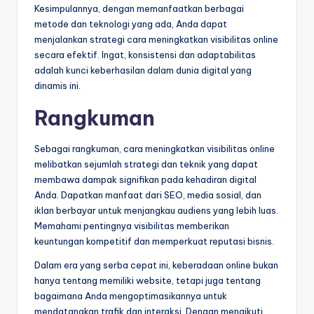
Kesimpulannya, dengan memanfaatkan berbagai
metode dan teknologi yang ada, Anda dapat
menjalankan strategi cara meningkatkan visibilitas online
secara efektif. Ingat, konsistensi dan adaptabilitas
adalah kunci keberhasilan dalam dunia digital yang
dinamis ini.
Rangkuman
Sebagai rangkuman, cara meningkatkan visibilitas online
melibatkan sejumlah strategi dan teknik yang dapat
membawa dampak signifikan pada kehadiran digital
Anda. Dapatkan manfaat dari SEO, media sosial, dan
iklan berbayar untuk menjangkau audiens yang lebih luas.
Memahami pentingnya visibilitas memberikan
keuntungan kompetitif dan memperkuat reputasi bisnis.
Dalam era yang serba cepat ini, keberadaan online bukan
hanya tentang memiliki website, tetapi juga tentang
bagaimana Anda mengoptimasikannya untuk
mendatangkan trafik dan interaksi. Dengan mengikuti