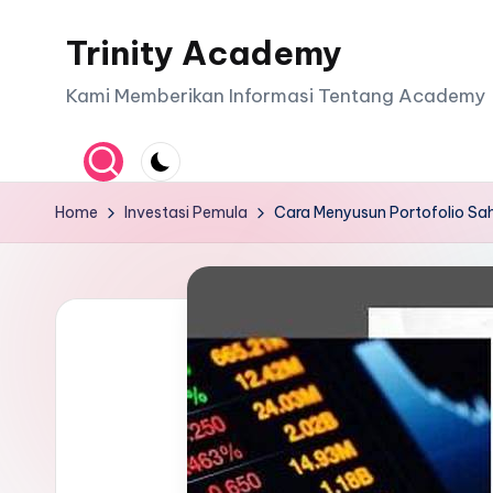
Trinity Academy
Skip
to
Kami Memberikan Informasi Tentang Academy
content
Home
Investasi Pemula
Cara Menyusun Portofolio Sah