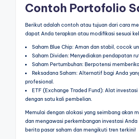
Contoh Portofolio 
Berikut adalah contoh atau tujuan dari cara m
dapat Anda terapkan atau modifikasi sesuai k
Saham Blue Chip: Aman dan stabil, cocok unt
Saham Dividen: Menyediakan pendapatan ruti
Saham Pertumbuhan: Berpotensi memberikan i
Reksadana Saham: Alternatif bagi Anda yang i
profesional.
ETF (Exchange Traded Fund): Alat investas
dengan satu kali pembelian.
Memulai dengan alokasi yang seimbang akan 
dan mengawasi perkembangan investasi Anda d
berita pasar saham dan mengikuti tren terkini!