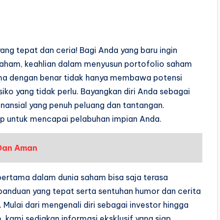
ang tepat dan ceria! Bagi Anda yang baru ingin
 saham, keahlian dalam menyusun portofolio saham
ma dengan benar tidak hanya membawa potensi
siko yang tidak perlu. Bayangkan diri Anda sebagai
inansial yang penuh peluang dan tantangan.
ap untuk mencapai pelabuhan impian Anda.
 Dan Aman
ertama dalam dunia saham bisa saja terasa
panduan yang tepat serta sentuhan humor dan cerita
 Mulai dari mengenali diri sebagai investor hingga
kami sediakan informasi eksklusif yang siap