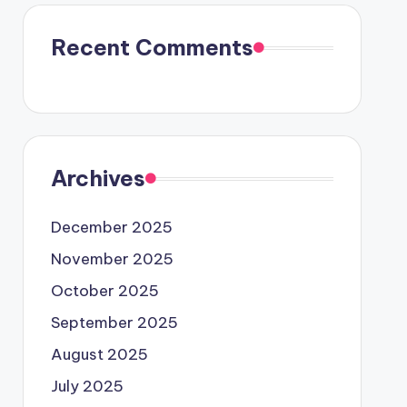
Recent Comments
Archives
December 2025
November 2025
October 2025
September 2025
August 2025
July 2025