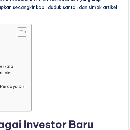
pkan secangkir kopi, duduk santai, dan simak artikel
o
erkala
r Lain
Percaya Diri
agai Investor Baru