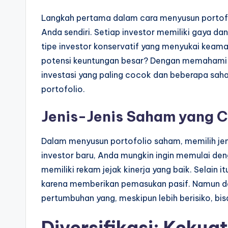
Langkah pertama dalam cara menyusun portofol
Anda sendiri. Setiap investor memiliki gaya da
tipe investor konservatif yang menyukai keama
potensi keuntungan besar? Dengan memahami dir
investasi yang paling cocok dan beberapa sa
portofolio.
Jenis-Jenis Saham yang 
Dalam menyusun portofolio saham, memilih jeni
investor baru, Anda mungkin ingin memulai den
memiliki rekam jejak kinerja yang baik. Selain i
karena memberikan pemasukan pasif. Namun d
pertumbuhan yang, meskipun lebih berisiko, bis