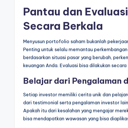
Pantau dan Evaluasi
Secara Berkala
Menyusun portofolio saham bukanlah pekerjaan s
Penting untuk selalu memantau perkembangan 
berdasarkan situasi pasar yang berubah, perk
keuangan Anda. Evaluasi bisa dilakukan secara p
Belajar dari Pengalaman d
Setiap investor memiliki cerita unik dan pelaja
dari testimonial serta pengalaman investor lai
Apakah itu dari kesalahan yang mengajar mere
bisa mendapatkan wawasan yang bisa diaplikas