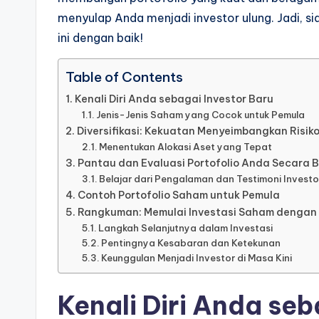
menyulap Anda menjadi investor ulung. Jadi, sia
ini dengan baik!
Table of Contents
Kenali Diri Anda sebagai Investor Baru
Jenis-Jenis Saham yang Cocok untuk Pemula
Diversifikasi: Kekuatan Menyeimbangkan Risik
Menentukan Alokasi Aset yang Tepat
Pantau dan Evaluasi Portofolio Anda Secara B
Belajar dari Pengalaman dan Testimoni Investo
Contoh Portofolio Saham untuk Pemula
Rangkuman: Memulai Investasi Saham dengan 
Langkah Selanjutnya dalam Investasi
Pentingnya Kesabaran dan Ketekunan
Keunggulan Menjadi Investor di Masa Kini
Kenali Diri Anda seb