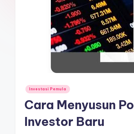
Posted
Investasi Pemula
in
Cara Menyusun Po
Investor Baru