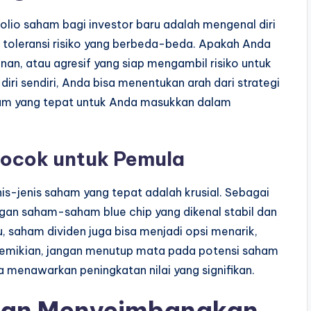
io saham bagi investor baru adalah mengenal diri
n toleransi risiko yang berbeda-beda. Apakah Anda
nan, atau agresif yang siap mengambil risiko untuk
i sendiri, Anda bisa menentukan arah dari strategi
ham yang tepat untuk Anda masukkan dalam
Cocok untuk Pemula
s-jenis saham yang tepat adalah krusial. Sebagai
gan saham-saham blue chip yang dikenal stabil dan
tu, saham dividen juga bisa menjadi opsi menarik,
emikian, jangan menutup mata pada potensi saham
a menawarkan peningkatan nilai yang signifikan.