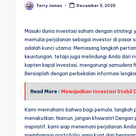
Terry James
December 3, 2025
Posted
by
Masuki dunia investasi saham dengan strategi y
memulai perjalanan sebagai investor di pasar
adalah kunci utama. Memasang langkah perta
keuntungan, tetapi juga melindungi Anda dari ri
kapten kapal investasi, mengarungi samudera f
Bersiaplah dengan perbekalan informasi lengk
Read More :
Mewujudkan Investasi Stabil
Kami memahami bahwa bagi pemula, langkah p
menakutkan. Namun, jangan khawatir! Dengan 
inspiratif, kami siap menemani perjalanan Anda.
membangun portofolio yang kuat dan beragam, 