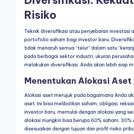
Diversifikasi: Kek
Risiko
Teknik diversifikasi atau penyebaran investas
portofolio saham bagi investor baru. Diversif
tidak menaruh semua “telur” dalam satu “keranj
pada berbagai sektor industri, ukuran perusah
melakukan diversifikasi, Anda akan lebih siap 
Menentukan Alokasi Aset
Alokasi aset merujuk pada bagaimana Anda aka
aset. Ini bisa melibatkan saham, obligasi, reks
investor baru, memulai dengan alokasi yang se
alokasi mungkin bisa berupa 60% saham, 30% ob
disesuaikan dengan tujuan dan profil risiko prib