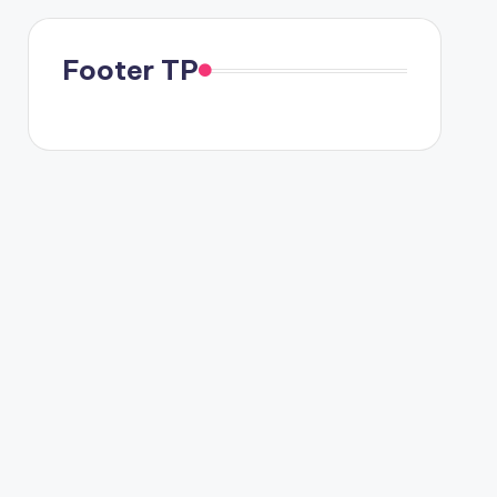
Footer TP