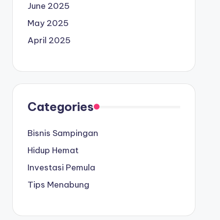
June 2025
May 2025
April 2025
Categories
Bisnis Sampingan
Hidup Hemat
Investasi Pemula
Tips Menabung