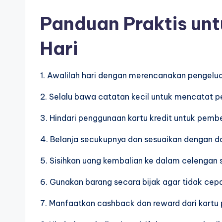
Panduan Praktis un
Hari
1. Awalilah hari dengan merencanakan pengelua
2. Selalu bawa catatan kecil untuk mencatat 
3. Hindari penggunaan kartu kredit untuk pembel
4. Belanja secukupnya dan sesuaikan dengan d
5. Sisihkan uang kembalian ke dalam celengan 
6. Gunakan barang secara bijak agar tidak cepa
7. Manfaatkan cashback dan reward dari kartu