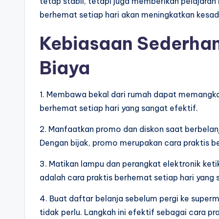
tetap stabil, tetapi juga memberikan pelajara
berhemat setiap hari akan meningkatkan kesada
Kebiasaan Sederha
Biaya
1. Membawa bekal dari rumah dapat memangkas b
berhemat setiap hari yang sangat efektif.
2. Manfaatkan promo dan diskon saat berbelan
Dengan bijak, promo merupakan cara praktis be
3. Matikan lampu dan perangkat elektronik ketik
adalah cara praktis berhemat setiap hari yang s
4. Buat daftar belanja sebelum pergi ke super
tidak perlu. Langkah ini efektif sebagai cara pr