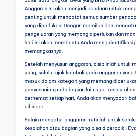
Salah satu langkah awal yang bisa Anda lakuka
Anggaran ini akan menjadi panduan untuk men
penting untuk mencatat semua sumber pendap
yang diperlukan. Dengan memilah dan mencatat
pengeluaran yang memang diperlukan dan mana 
hari ini akan membantu Anda mengidentifikasi 
memangkasnya.
Setelah menyusun anggaran, disiplinlah untuk 
uang, selalu rujuk kembali pada anggaran yang 
masuk dalam kategori yang memang diperlukan.
penyesuaian pada bagian lain agar keseluruhan
berhemat setiap hari, Anda akan menyadari b
dihindari.
Selain mengatur anggaran, rutinlah untuk sel
kesalahan atau bagian yang bisa diperbaiki. E