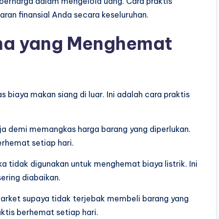
n berharga dalam mengelola uang. Cara praktis
ran finansial Anda secara keseluruhan.
na yang Menghemat
iaya makan siang di luar. Ini adalah cara praktis
ja demi memangkas harga barang yang diperlukan.
rhemat setiap hari.
a tidak digunakan untuk menghemat biaya listrik. Ini
ering diabaikan.
market supaya tidak terjebak membeli barang yang
aktis berhemat setiap hari.