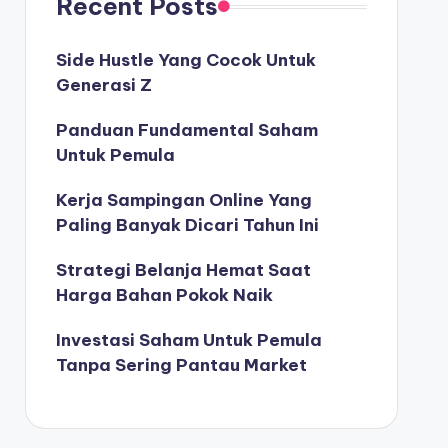
Recent Posts
Side Hustle Yang Cocok Untuk
Generasi Z
Panduan Fundamental Saham
Untuk Pemula
Kerja Sampingan Online Yang
Paling Banyak Dicari Tahun Ini
Strategi Belanja Hemat Saat
Harga Bahan Pokok Naik
Investasi Saham Untuk Pemula
Tanpa Sering Pantau Market