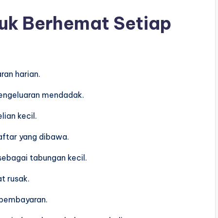
tuk Berhemat Setiap
ran harian.
pengeluaran mendadak.
ian kecil.
aftar yang dibawa.
sebagai tabungan kecil.
t rusak.
 pembayaran.