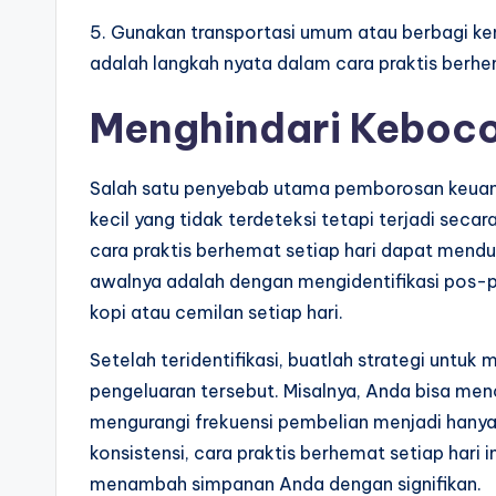
5. Gunakan transportasi umum atau berbagi ken
adalah langkah nyata dalam cara praktis berhem
Menghindari Keboc
Salah satu penyebab utama pemborosan keuan
kecil yang tidak terdeteksi tetapi terjadi sec
cara praktis berhemat setiap hari dapat mend
awalnya adalah dengan mengidentifikasi pos-po
kopi atau cemilan setiap hari.
Setelah teridentifikasi, buatlah strategi unt
pengeluaran tersebut. Misalnya, Anda bisa me
mengurangi frekuensi pembelian menjadi hanya 
konsistensi, cara praktis berhemat setiap hari
menambah simpanan Anda dengan signifikan.