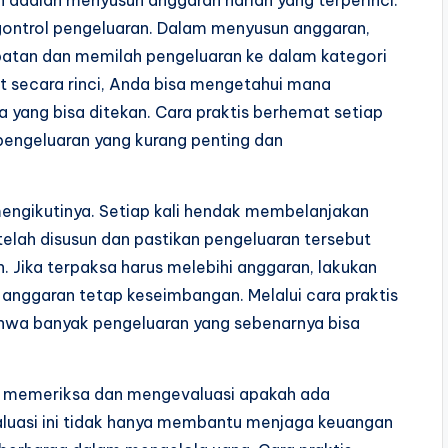
n adalah menyusun anggaran harian yang terperinci.
gontrol pengeluaran. Dalam menyusun anggaran,
atan dan memilah pengeluaran ke dalam kategori
 secara rinci, Anda bisa mengetahui mana
yang bisa ditekan. Cara praktis berhemat setiap
pengeluaran yang kurang penting dan
mengikutinya. Setiap kali hendak membelanjakan
telah disusun dan pastikan pengeluaran tersebut
 Jika terpaksa harus melebihi anggaran, lakukan
 anggaran tetap keseimbangan. Melalui cara praktis
ahwa banyak pengeluaran yang sebenarnya bisa
alu memeriksa dan mengevaluasi apakah ada
valuasi ini tidak hanya membantu menjaga keuangan