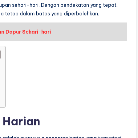
pan sehari-hari. Dengan pendekatan yang tepat,
 tetap dalam batas yang diperbolehkan.
n Dapur Sehari-hari
 Harian