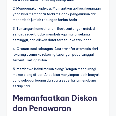
2. Menggunakan aplikasi: Manfaatkan aplikasi keuangan
yang bisa membantu Anda melacak pengeluaran dan
menambah jumlah tabungan harian Anda.
3. Tantangan hemat harian: Buat tantangan untuk diri
sendiri, seperti tidak membeli kopi mahal selama
seminggu, dan alihkan dana tersebut ke tabungan.
4. Otomatisasi tabungan: Atur transfer otomatis dari
rekening utama ke rekening tabungan pada tanggal
tertentu setiap bulan.
5. Membawa bekal makan siang: Dengan mengurangi
makan siang di luar, Anda bisa menyimpan lebih banyak
uang sebagai bagian dari cara sederhana menabung
setiap hari.
Memanfaatkan Diskon
dan Penawaran