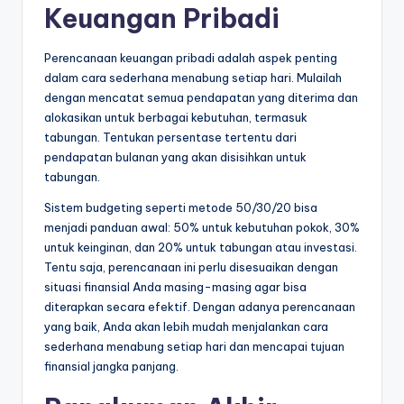
Keuangan Pribadi
Perencanaan keuangan pribadi adalah aspek penting
dalam cara sederhana menabung setiap hari. Mulailah
dengan mencatat semua pendapatan yang diterima dan
alokasikan untuk berbagai kebutuhan, termasuk
tabungan. Tentukan persentase tertentu dari
pendapatan bulanan yang akan disisihkan untuk
tabungan.
Sistem budgeting seperti metode 50/30/20 bisa
menjadi panduan awal: 50% untuk kebutuhan pokok, 30%
untuk keinginan, dan 20% untuk tabungan atau investasi.
Tentu saja, perencanaan ini perlu disesuaikan dengan
situasi finansial Anda masing-masing agar bisa
diterapkan secara efektif. Dengan adanya perencanaan
yang baik, Anda akan lebih mudah menjalankan cara
sederhana menabung setiap hari dan mencapai tujuan
finansial jangka panjang.