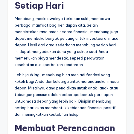
Setiap Hari
Menabung, meski awalnya terkesan sulit, membawa
berbagai manfaat bagi kehidupan kita. Selain
menciptakan rasa aman secara finansial, menabung juga
dapat membuka banyak peluang untuk investasi di masa
depan. Hasil dari cara sederhana menabung setiap hari
ini dapat menyediakan dana yang cukup saat Anda
memerlukan biaya mendesak, seperti perawatan
kesehatan atau perbaikan kendaraan.
Lebih jauh lagi, menabung bisa menjadi fondasi yang
kokoh bagi Anda dan keluarga untuk merencanakan masa
depan. Misalnya, dana pendidikan untuk anak-anak atau
tabungan pensiun adalah beberapa bentuk persiapan
untuk masa depan yang lebih baik. Disiplin menabung
setiap hari akan membentuk kebiasaan finansial positif
dan meningkatkan kestabilan hidup.
Membuat Perencanaan