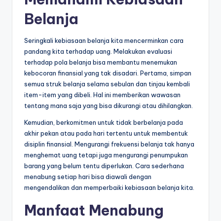
Belanja
Seringkali kebiasaan belanja kita mencerminkan cara
pandang kita terhadap uang. Melakukan evaluasi
terhadap pola belanja bisa membantu menemukan
kebocoran finansial yang tak disadari. Pertama, simpan
semua struk belanja selama sebulan dan tinjau kembali
item-item yang dibeli. Hal ini memberikan wawasan
tentang mana saja yang bisa dikurangi atau dihilangkan.
Kemudian, berkomitmen untuk tidak berbelanja pada
akhir pekan atau pada hari tertentu untuk membentuk
disiplin finansial. Mengurangi frekuensi belanja tak hanya
menghemat uang tetapi juga mengurangi penumpukan
barang yang belum tentu diperlukan. Cara sederhana
menabung setiap hari bisa diawali dengan
mengendalikan dan memperbaiki kebiasaan belanja kita.
Manfaat Menabung