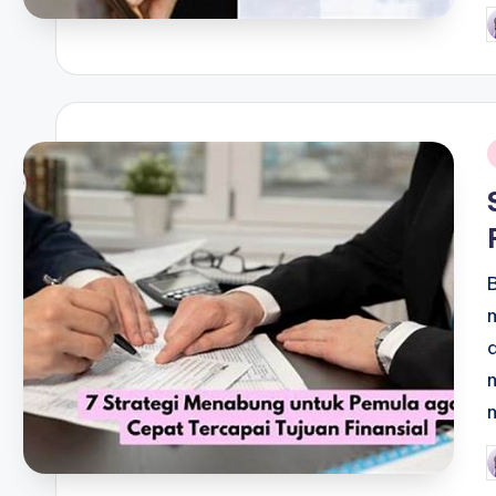
P
b
i
P
b