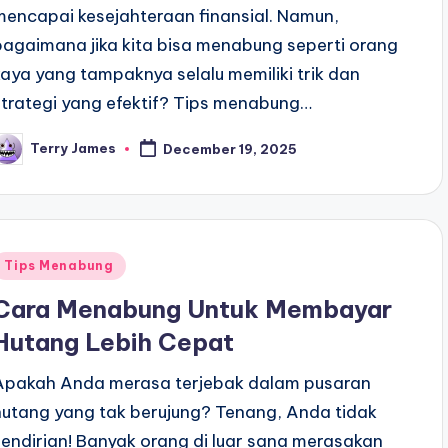
mencapai kesejahteraan finansial. Namun,
bagaimana jika kita bisa menabung seperti orang
kaya yang tampaknya selalu memiliki trik dan
strategi yang efektif? Tips menabung…
Terry James
December 19, 2025
osted
y
Posted
Tips Menabung
n
Cara Menabung Untuk Membayar
Hutang Lebih Cepat
Apakah Anda merasa terjebak dalam pusaran
hutang yang tak berujung? Tenang, Anda tidak
sendirian! Banyak orang di luar sana merasakan