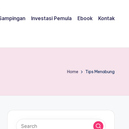
 Sampingan
Investasi Pemula
Ebook
Kontak
Home
Tips Menabung