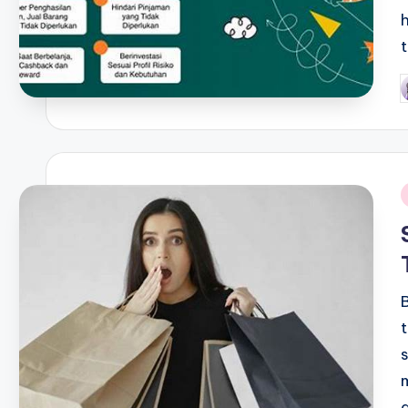
P
b
i