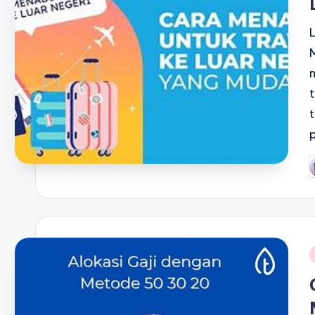
P
b
i