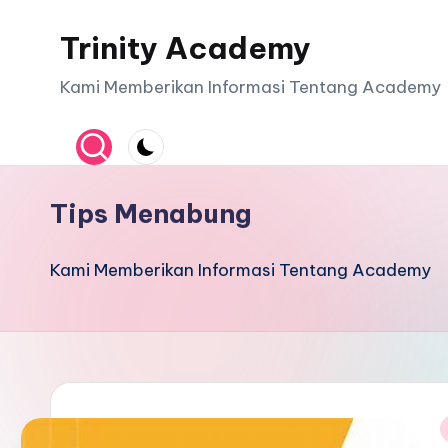
Trinity Academy
Skip
to
Kami Memberikan Informasi Tentang Academy
content
Tips Menabung
Kami Memberikan Informasi Tentang Academy