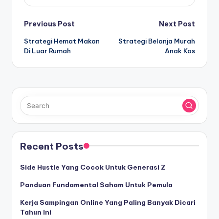
Post
Previous Post
Next Post
Strategi Hemat Makan
Strategi Belanja Murah
navigation
Di Luar Rumah
Anak Kos
Recent Posts
Side Hustle Yang Cocok Untuk Generasi Z
Panduan Fundamental Saham Untuk Pemula
Kerja Sampingan Online Yang Paling Banyak Dicari
Tahun Ini