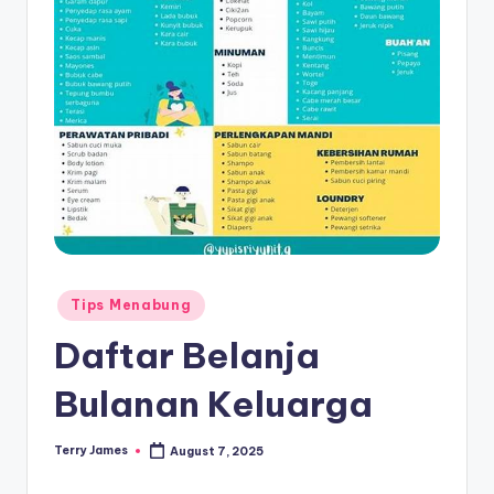
Posted
Tips Menabung
in
Daftar Belanja
Bulanan Keluarga
Terry James
August 7, 2025
Posted
by