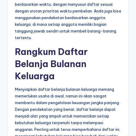
berdasarkan waktu, dengan menyusun daftar sesuai
dengan urutan prioritas waktu pembelian. Anda juga bisa
menggunakan pendekatan berdasarkan anggota
keluarga, di mana setiap anggota memiliki bagian
tanggung jawab sendiri untuk membeli barang-barang
tertentu.
Rangkum Daftar
Belanja Bulanan
Keluarga
Menyiapkan daftar belanja bulanan keluarga memang
memerlukan usaha di awal, namun ini akan sangat
membantu dalam pengelolaan keuangan jangka panjang.
Dengan pendekatan yang benar, daftar belanja dapat
menjadi alat yang ampuh untuk memastikan setiap
kebutuhan keluarga terpenuhi tanpa melampaui
anggaran. Penting untuk terus memperbaharui daftar ini,