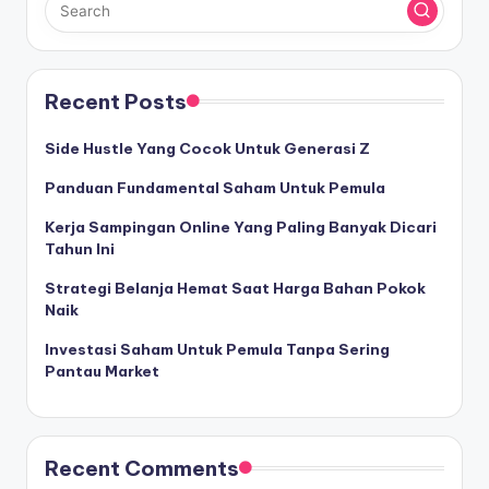
Recent Posts
Side Hustle Yang Cocok Untuk Generasi Z
Panduan Fundamental Saham Untuk Pemula
Kerja Sampingan Online Yang Paling Banyak Dicari
Tahun Ini
Strategi Belanja Hemat Saat Harga Bahan Pokok
Naik
Investasi Saham Untuk Pemula Tanpa Sering
Pantau Market
Recent Comments