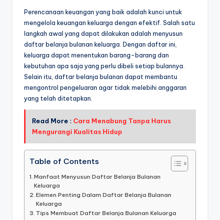
Perencanaan keuangan yang baik adalah kunci untuk
mengelola keuangan keluarga dengan efektif. Salah satu
langkah awal yang dapat dilakukan adalah menyusun
daftar belanja bulanan keluarga. Dengan daftar ini,
keluarga dapat menentukan barang-barang dan
kebutuhan apa saja yang perlu dibeli setiap bulannya.
Selain itu, daftar belanja bulanan dapat membantu
mengontrol pengeluaran agar tidak melebihi anggaran
yang telah ditetapkan.
Read More :
Cara Menabung Tanpa Harus
Mengurangi Kualitas Hidup
Table of Contents
Manfaat Menyusun Daftar Belanja Bulanan
Keluarga
Elemen Penting Dalam Daftar Belanja Bulanan
Keluarga
Tips Membuat Daftar Belanja Bulanan Keluarga