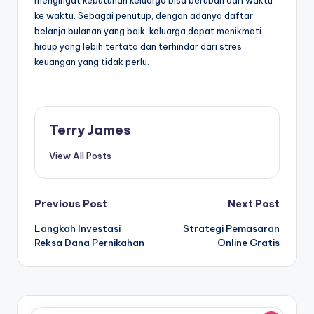
mengingat kebutuhan keluarga bisa berubah dari waktu
ke waktu. Sebagai penutup, dengan adanya daftar
belanja bulanan yang baik, keluarga dapat menikmati
hidup yang lebih tertata dan terhindar dari stres
keuangan yang tidak perlu.
Terry James
View All Posts
Post
Previous Post
Next Post
Langkah Investasi
Strategi Pemasaran
navigation
Reksa Dana Pernikahan
Online Gratis