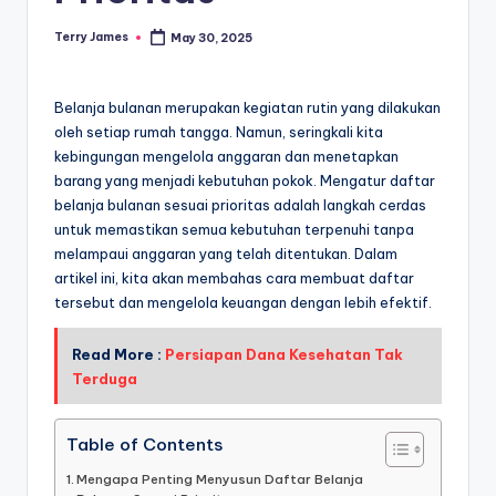
Terry James
May 30, 2025
Posted
by
Belanja bulanan merupakan kegiatan rutin yang dilakukan
oleh setiap rumah tangga. Namun, seringkali kita
kebingungan mengelola anggaran dan menetapkan
barang yang menjadi kebutuhan pokok. Mengatur daftar
belanja bulanan sesuai prioritas adalah langkah cerdas
untuk memastikan semua kebutuhan terpenuhi tanpa
melampaui anggaran yang telah ditentukan. Dalam
artikel ini, kita akan membahas cara membuat daftar
tersebut dan mengelola keuangan dengan lebih efektif.
Read More :
Persiapan Dana Kesehatan Tak
Terduga
Table of Contents
Mengapa Penting Menyusun Daftar Belanja