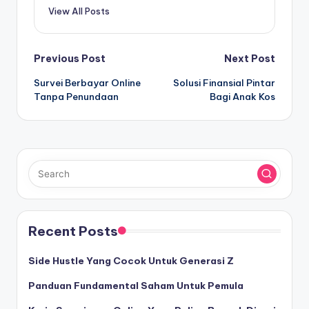
View All Posts
Post
Previous Post
Next Post
Survei Berbayar Online
Solusi Finansial Pintar
navigation
Tanpa Penundaan
Bagi Anak Kos
Recent Posts
Side Hustle Yang Cocok Untuk Generasi Z
Panduan Fundamental Saham Untuk Pemula