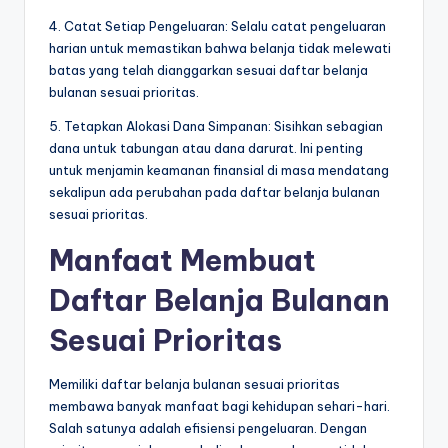
4. Catat Setiap Pengeluaran: Selalu catat pengeluaran
harian untuk memastikan bahwa belanja tidak melewati
batas yang telah dianggarkan sesuai daftar belanja
bulanan sesuai prioritas.
5. Tetapkan Alokasi Dana Simpanan: Sisihkan sebagian
dana untuk tabungan atau dana darurat. Ini penting
untuk menjamin keamanan finansial di masa mendatang
sekalipun ada perubahan pada daftar belanja bulanan
sesuai prioritas.
Manfaat Membuat
Daftar Belanja Bulanan
Sesuai Prioritas
Memiliki daftar belanja bulanan sesuai prioritas
membawa banyak manfaat bagi kehidupan sehari-hari.
Salah satunya adalah efisiensi pengeluaran. Dengan