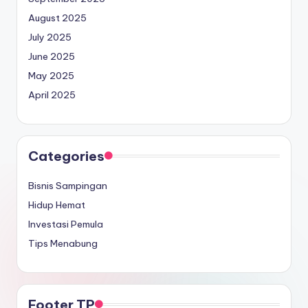
August 2025
July 2025
June 2025
May 2025
April 2025
Categories
Bisnis Sampingan
Hidup Hemat
Investasi Pemula
Tips Menabung
Footer TP