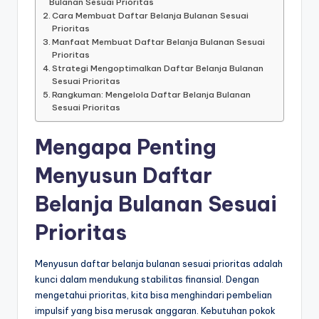
Bulanan Sesuai Prioritas
Cara Membuat Daftar Belanja Bulanan Sesuai
Prioritas
Manfaat Membuat Daftar Belanja Bulanan Sesuai
Prioritas
Strategi Mengoptimalkan Daftar Belanja Bulanan
Sesuai Prioritas
Rangkuman: Mengelola Daftar Belanja Bulanan
Sesuai Prioritas
Mengapa Penting
Menyusun Daftar
Belanja Bulanan Sesuai
Prioritas
Menyusun daftar belanja bulanan sesuai prioritas adalah
kunci dalam mendukung stabilitas finansial. Dengan
mengetahui prioritas, kita bisa menghindari pembelian
impulsif yang bisa merusak anggaran. Kebutuhan pokok