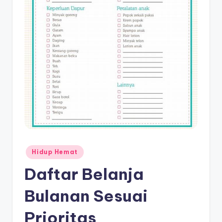
Posted
Hidup Hemat
in
Daftar Belanja
Bulanan Sesuai
Prioritas