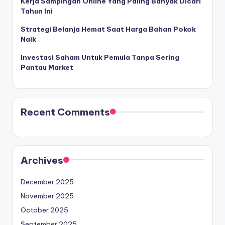
Kerja Sampingan Online Yang Paling Banyak Dicari
Tahun Ini
Strategi Belanja Hemat Saat Harga Bahan Pokok
Naik
Investasi Saham Untuk Pemula Tanpa Sering
Pantau Market
Recent Comments
Archives
December 2025
November 2025
October 2025
September 2025