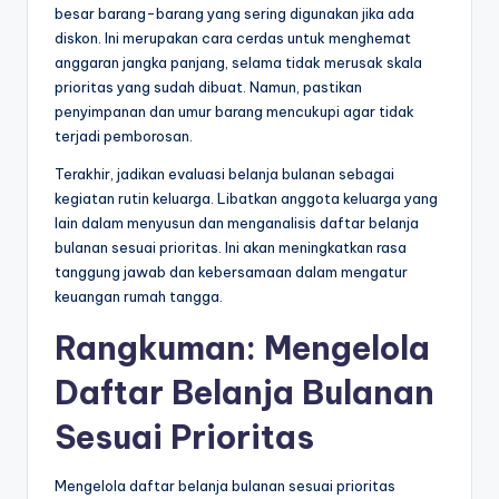
besar barang-barang yang sering digunakan jika ada
diskon. Ini merupakan cara cerdas untuk menghemat
anggaran jangka panjang, selama tidak merusak skala
prioritas yang sudah dibuat. Namun, pastikan
penyimpanan dan umur barang mencukupi agar tidak
terjadi pemborosan.
Terakhir, jadikan evaluasi belanja bulanan sebagai
kegiatan rutin keluarga. Libatkan anggota keluarga yang
lain dalam menyusun dan menganalisis daftar belanja
bulanan sesuai prioritas. Ini akan meningkatkan rasa
tanggung jawab dan kebersamaan dalam mengatur
keuangan rumah tangga.
Rangkuman: Mengelola
Daftar Belanja Bulanan
Sesuai Prioritas
Mengelola daftar belanja bulanan sesuai prioritas