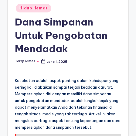
Posted
Hidup Hemat
in
Dana Simpanan
Untuk Pengobatan
Mendadak
Terry James
June 1, 2025
Posted
by
Kesehatan adalah aspek penting dalam kehidupan yang
sering kali diabaikan sampai terjadi keadaan darurat.
Mempersiapkan diri dengan memiliki dana simpanan
untuk pengobatan mendadak adalah langkah bijak yang
dapat menyelamatkan Anda dari tekanan finansial di
tengah situasi medis yang tak terduga. Artikel ini akan
mengulas berbagai aspek tentang kepentingan dan cara
mempersiapkan dana simpanan tersebut.