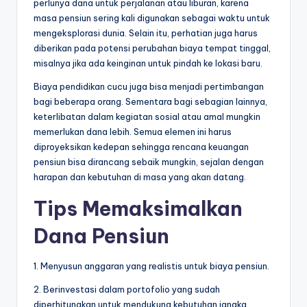
perlunya dana untuk perjalanan atau liburan, karena
masa pensiun sering kali digunakan sebagai waktu untuk
mengeksplorasi dunia. Selain itu, perhatian juga harus
diberikan pada potensi perubahan biaya tempat tinggal,
misalnya jika ada keinginan untuk pindah ke lokasi baru.
Biaya pendidikan cucu juga bisa menjadi pertimbangan
bagi beberapa orang. Sementara bagi sebagian lainnya,
keterlibatan dalam kegiatan sosial atau amal mungkin
memerlukan dana lebih. Semua elemen ini harus
diproyeksikan kedepan sehingga rencana keuangan
pensiun bisa dirancang sebaik mungkin, sejalan dengan
harapan dan kebutuhan di masa yang akan datang.
Tips Memaksimalkan
Dana Pensiun
1. Menyusun anggaran yang realistis untuk biaya pensiun.
2. Berinvestasi dalam portofolio yang sudah
diperhitungkan untuk mendukung kebutuhan jangka