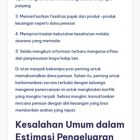
panjang.
3. Memanfaatkan fasilitas pajak dari produk-produk
keuangan seperti dana pensiun.
4. Memprioritaskan kebutuhan kesehatan melalui
asuransi yang memadai.
5. Selalu mengikuti informasi terbaru mengenai inflasi
dan penyesuaian biaya hidup lain.
Di atas menjadi beberapa poin penting untuk
memaksimalkan dana pensiun. Selain itu, penting untuk
berkomunikasi secara terbuka dengan keluarga
mengenai perencanaan ini untuk menghindari konflik
yang mungkin terjadi. Sebisa mungkin, konsultasikan
rencana pensiun dengan ahli keuangan yang bisa
memberikan arahan yang tepat.
Kesalahan Umum dalam
Estimasi Pengeluaran