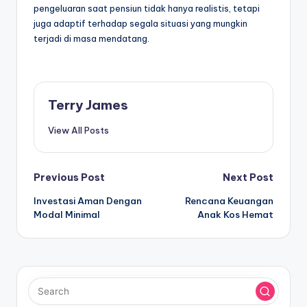
pengeluaran saat pensiun tidak hanya realistis, tetapi
juga adaptif terhadap segala situasi yang mungkin
terjadi di masa mendatang.
Terry James
View All Posts
Post
Previous Post
Next Post
Investasi Aman Dengan
Rencana Keuangan
navigation
Modal Minimal
Anak Kos Hemat