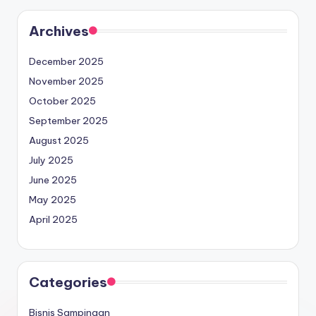
Archives
December 2025
November 2025
October 2025
September 2025
August 2025
July 2025
June 2025
May 2025
April 2025
Categories
Bisnis Sampingan