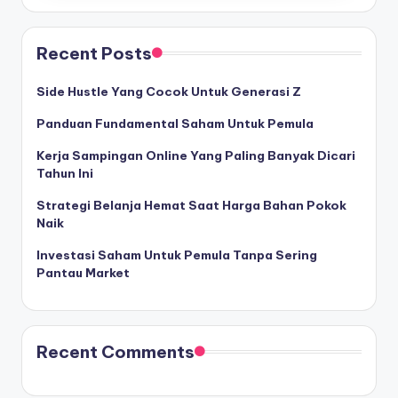
Recent Posts
Side Hustle Yang Cocok Untuk Generasi Z
Panduan Fundamental Saham Untuk Pemula
Kerja Sampingan Online Yang Paling Banyak Dicari
Tahun Ini
Strategi Belanja Hemat Saat Harga Bahan Pokok
Naik
Investasi Saham Untuk Pemula Tanpa Sering
Pantau Market
Recent Comments