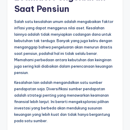
Saat Pensiun
Salah satu kesalahan umum adalah mengabaikan faktor
inflasi yang dapat menggerus nilai aset. Kesalahan
lainnya adalah tidak menyiapkan cadangan dana untuk
kebutuhan tak terduga. Banyak yang juga keliru dengan
menganggap bahwa pengeluaran akan menurun drastis
saat pensiun, padahal hal ini tidak selalu benar.
Memahami perbedaan antara kebutuhan dan keinginan
juga sering kali diabaikan dalam perencanaan keuangan
pensiun.
Kesalahan lain adalah mengandalkan satu sumber
pendapatan saja. Diversifikasi sumber pendapatan
adalah strategi penting yang menawarkan keamanan
finansial lebih lanjut. Ini berarti mengeksplorasi pilihan
investasi yang berbeda akan mendukung susunan
keuangan yang lebih kuat dan tidak hanya bergantung
pada satu sumber.