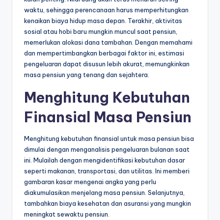
waktu, sehingga perencanaan harus memperhitungkan
kenaikan biaya hidup masa depan. Terakhir, aktivitas
sosial atau hobi baru mungkin muncul saat pensiun,
memerlukan alokasi dana tambahan. Dengan memahami
dan mempertimbangkan berbagai faktor ini, estimasi
pengeluaran dapat disusun lebih akurat, memungkinkan
masa pensiun yang tenang dan sejahtera.
Menghitung Kebutuhan
Finansial Masa Pensiun
Menghitung kebutuhan finansial untuk masa pensiun bisa
dimulai dengan menganalisis pengeluaran bulanan saat
ini. Mulailah dengan mengidentifikasi kebutuhan dasar
seperti makanan, transportasi, dan utilitas. Ini memberi
gambaran kasar mengenai angka yang perlu
diakumulasikan menjelang masa pensiun. Selanjutnya,
tambahkan biaya kesehatan dan asuransi yang mungkin
meningkat sewaktu pensiun.