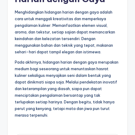
Menghidangkan hidangan harian dengan gaya adalah
cara untuk menggali kreativitas dan memperkaya
pengalaman kuliner. Memanfaatkan elemen visual,
aroma, dan tekstur, setiap sajian dapat memancarkan
keindahan dan kelezatan tersendiri. Dengan
menggunakan bahan dan teknik yang tepat, makanan
sehari-hari dapat tampil elegan dan istimewa.
Pada akhirnya, hidangan harian dengan gaya merupakan
medium bagi seseorang untuk menuntaskan hasrat
kuliner sekaligus menyajikan seni dalam bentuk yang
dapat dinikmati siapa saja. Melalui pendekatan inovatif
dan keterampilan yang diasah, siapa pun dapat
menciptakan pengalaman bersantap yang tak
terlupakan setiap harinya. Dengan begitu, tidak hanya
perut yang kenyang, tetapi mata dan jiwa pun turut
merasa terpenuhi.