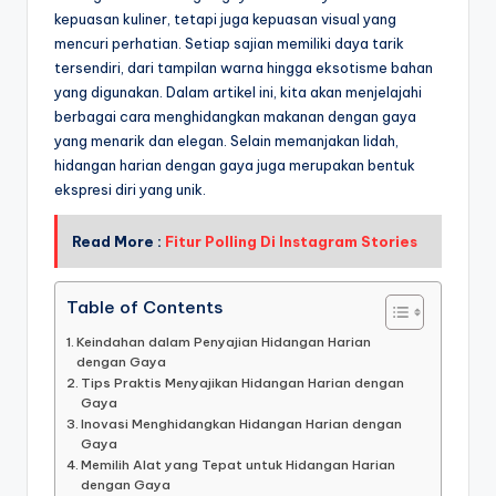
kepuasan kuliner, tetapi juga kepuasan visual yang
mencuri perhatian. Setiap sajian memiliki daya tarik
tersendiri, dari tampilan warna hingga eksotisme bahan
yang digunakan. Dalam artikel ini, kita akan menjelajahi
berbagai cara menghidangkan makanan dengan gaya
yang menarik dan elegan. Selain memanjakan lidah,
hidangan harian dengan gaya juga merupakan bentuk
ekspresi diri yang unik.
Read More :
Fitur Polling Di Instagram Stories
Table of Contents
Keindahan dalam Penyajian Hidangan Harian
dengan Gaya
Tips Praktis Menyajikan Hidangan Harian dengan
Gaya
Inovasi Menghidangkan Hidangan Harian dengan
Gaya
Memilih Alat yang Tepat untuk Hidangan Harian
dengan Gaya