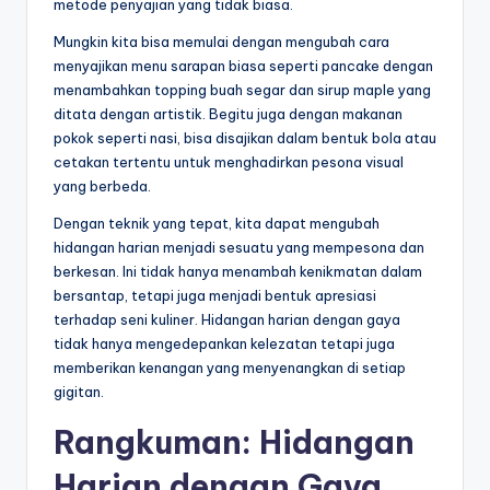
metode penyajian yang tidak biasa.
Mungkin kita bisa memulai dengan mengubah cara
menyajikan menu sarapan biasa seperti pancake dengan
menambahkan topping buah segar dan sirup maple yang
ditata dengan artistik. Begitu juga dengan makanan
pokok seperti nasi, bisa disajikan dalam bentuk bola atau
cetakan tertentu untuk menghadirkan pesona visual
yang berbeda.
Dengan teknik yang tepat, kita dapat mengubah
hidangan harian menjadi sesuatu yang mempesona dan
berkesan. Ini tidak hanya menambah kenikmatan dalam
bersantap, tetapi juga menjadi bentuk apresiasi
terhadap seni kuliner. Hidangan harian dengan gaya
tidak hanya mengedepankan kelezatan tetapi juga
memberikan kenangan yang menyenangkan di setiap
gigitan.
Rangkuman: Hidangan
Harian dengan Gaya