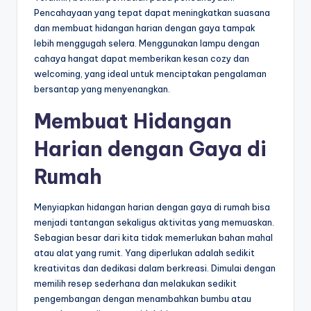
Pencahayaan yang tepat dapat meningkatkan suasana
dan membuat hidangan harian dengan gaya tampak
lebih menggugah selera. Menggunakan lampu dengan
cahaya hangat dapat memberikan kesan cozy dan
welcoming, yang ideal untuk menciptakan pengalaman
bersantap yang menyenangkan.
Membuat Hidangan
Harian dengan Gaya di
Rumah
Menyiapkan hidangan harian dengan gaya di rumah bisa
menjadi tantangan sekaligus aktivitas yang memuaskan.
Sebagian besar dari kita tidak memerlukan bahan mahal
atau alat yang rumit. Yang diperlukan adalah sedikit
kreativitas dan dedikasi dalam berkreasi. Dimulai dengan
memilih resep sederhana dan melakukan sedikit
pengembangan dengan menambahkan bumbu atau