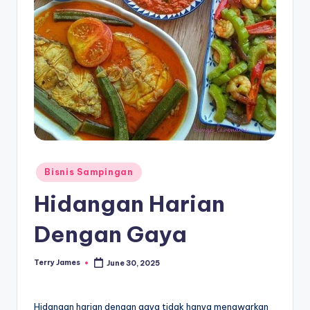
Posted
Bisnis Sampingan
in
Hidangan Harian
Dengan Gaya
Terry James
June 30, 2025
Posted
by
Hidangan harian dengan gaya tidak hanya menawarkan