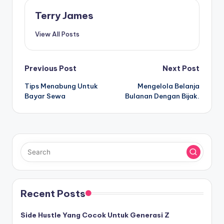
Terry James
View All Posts
Post
Previous Post
Next Post
Tips Menabung Untuk
Mengelola Belanja
navigation
Bayar Sewa
Bulanan Dengan Bijak.
Recent Posts
Side Hustle Yang Cocok Untuk Generasi Z