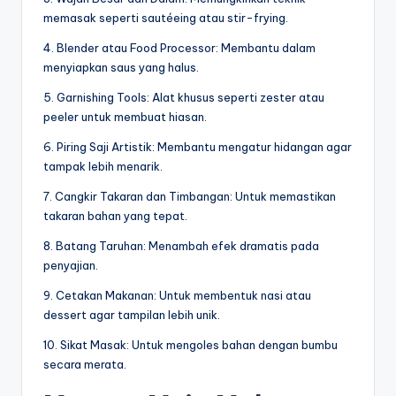
memasak seperti sautéeing atau stir-frying.
4. Blender atau Food Processor: Membantu dalam
menyiapkan saus yang halus.
5. Garnishing Tools: Alat khusus seperti zester atau
peeler untuk membuat hiasan.
6. Piring Saji Artistik: Membantu mengatur hidangan agar
tampak lebih menarik.
7. Cangkir Takaran dan Timbangan: Untuk memastikan
takaran bahan yang tepat.
8. Batang Taruhan: Menambah efek dramatis pada
penyajian.
9. Cetakan Makanan: Untuk membentuk nasi atau
dessert agar tampilan lebih unik.
10. Sikat Masak: Untuk mengoles bahan dengan bumbu
secara merata.