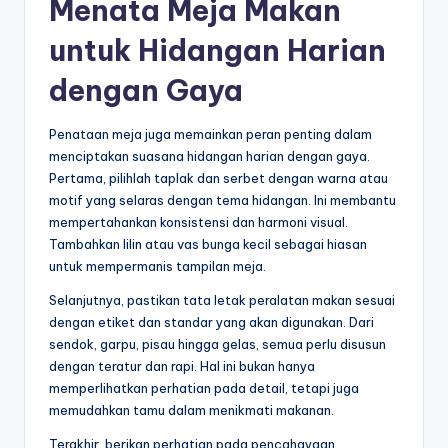
Menata Meja Makan
untuk Hidangan Harian
dengan Gaya
Penataan meja juga memainkan peran penting dalam
menciptakan suasana hidangan harian dengan gaya.
Pertama, pilihlah taplak dan serbet dengan warna atau
motif yang selaras dengan tema hidangan. Ini membantu
mempertahankan konsistensi dan harmoni visual.
Tambahkan lilin atau vas bunga kecil sebagai hiasan
untuk mempermanis tampilan meja.
Selanjutnya, pastikan tata letak peralatan makan sesuai
dengan etiket dan standar yang akan digunakan. Dari
sendok, garpu, pisau hingga gelas, semua perlu disusun
dengan teratur dan rapi. Hal ini bukan hanya
memperlihatkan perhatian pada detail, tetapi juga
memudahkan tamu dalam menikmati makanan.
Terakhir, berikan perhatian pada pencahayaan.