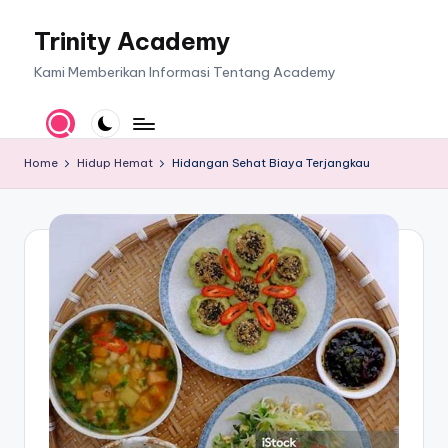
Trinity Academy
Skip
to
Kami Memberikan Informasi Tentang Academy
content
Home
Hidup Hemat
Hidangan Sehat Biaya Terjangkau