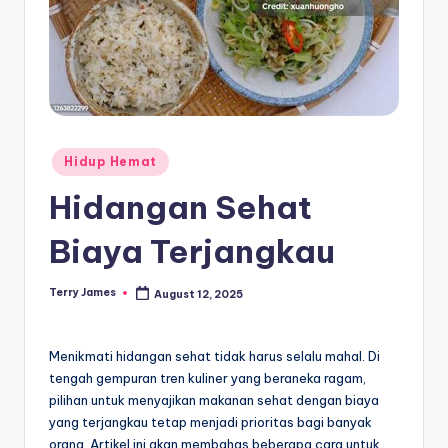
Posted
Hidup Hemat
in
Hidangan Sehat
Biaya Terjangkau
Terry James
August 12, 2025
Posted
by
Menikmati hidangan sehat tidak harus selalu mahal. Di
tengah gempuran tren kuliner yang beraneka ragam,
pilihan untuk menyajikan makanan sehat dengan biaya
yang terjangkau tetap menjadi prioritas bagi banyak
orang. Artikel ini akan membahas beberapa cara untuk