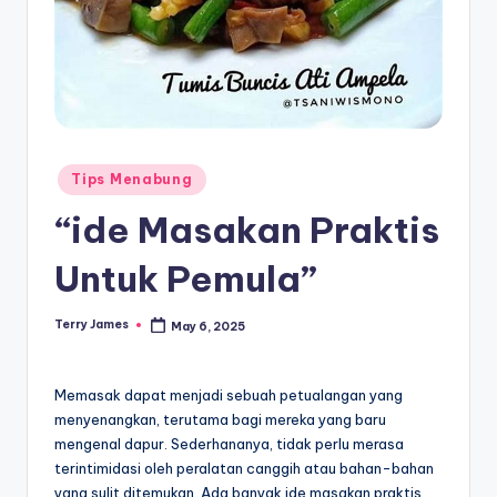
Posted
Tips Menabung
in
“ide Masakan Praktis
Untuk Pemula”
Terry James
May 6, 2025
Posted
by
Memasak dapat menjadi sebuah petualangan yang
menyenangkan, terutama bagi mereka yang baru
mengenal dapur. Sederhananya, tidak perlu merasa
terintimidasi oleh peralatan canggih atau bahan-bahan
yang sulit ditemukan. Ada banyak ide masakan praktis