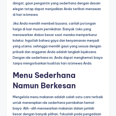
diingat, gaun pengantin yang sederhana dengan desain
elegan tetap dapat menjadikan Anda terlihat menawan
di hari istimewa.
Jika Anda memilih membeli busana, carilah potongan
harga di luar musim pernikahan. Banyak toko yang
menawarkan diskon besar saat mereka memperbarui
koleksi. Ingatlah bahwa gaya dan kenyamanan menjadi
yang utama, sehingga memilih gaun yang sesuai dengan
pribadi dan anggaran Anda adalah langkah bijaksana.
Dengan ide sederhana ini, Anda dapat menghemat biaya
tanpa mengorbankan kualitas hari istimewa Anda.
Menu Sederhana
Namun Berkesan
Mengelola menu makanan adalah salah satu cara terbaik
untuk menerapkan ide sederhana pernikahan hemat
biaya. Alih-alih menawarkan makanan dalam jumlah
besar dengan banyak pilihan, fokuslah pada pengadaan