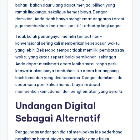
bahan-bahan daur ulang dapat menjadi pilihan yang
ramah lingkunga, sekaligus hemat biaya. Dengan
demikian, Anda tidak hanya menghemat anggaran tetapi
juga memberikan kontribusi positif terhadap lingkungan.
Tidak kalah pentingnya, memilih tempat non-
konvensional sering kali memberikan kebebasan waktu
yang lebih. Beberapa tempat tidak memiliki pembatasan
waktu yang ketat seperti balai pernikahan, sehingga
Anda dapat menikmati acara lebih santai tanpa perlu
khawatir akan biaya tambahan jika acara berlangsung
lebih lama dari yang direncanakan. Dengan demikian, ide
sederhana pernikahan hemat biaya ini dapat
memberikan kemudahan dan penghematan yang berarti.
Undangan Digital
Sebagai Alternatif
Penggunaan undangan digital merupakan ide sederhana
pernikahan hemat biaya yang populer dan efisien.