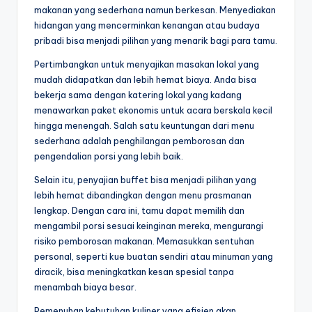
makanan yang sederhana namun berkesan. Menyediakan
hidangan yang mencerminkan kenangan atau budaya
pribadi bisa menjadi pilihan yang menarik bagi para tamu.
Pertimbangkan untuk menyajikan masakan lokal yang
mudah didapatkan dan lebih hemat biaya. Anda bisa
bekerja sama dengan katering lokal yang kadang
menawarkan paket ekonomis untuk acara berskala kecil
hingga menengah. Salah satu keuntungan dari menu
sederhana adalah penghilangan pemborosan dan
pengendalian porsi yang lebih baik.
Selain itu, penyajian buffet bisa menjadi pilihan yang
lebih hemat dibandingkan dengan menu prasmanan
lengkap. Dengan cara ini, tamu dapat memilih dan
mengambil porsi sesuai keinginan mereka, mengurangi
risiko pemborosan makanan. Memasukkan sentuhan
personal, seperti kue buatan sendiri atau minuman yang
diracik, bisa meningkatkan kesan spesial tanpa
menambah biaya besar.
Pemenuhan kebutuhan kuliner yang efisien akan