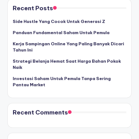
Recent Posts
Side Hustle Yang Cocok Untuk Generasi Z
Panduan Fundamental Saham Untuk Pemula
Kerja Sampingan Online Yang Paling Banyak Dicari
Tahun Ini
Strategi Belanja Hemat Saat Harga Bahan Pokok
Naik
Investasi Saham Untuk Pemula Tanpa Sering
Pantau Market
Recent Comments