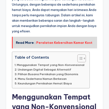
Untungnya, dengan beberapa ide sederhana pernikahan
hemat biaya, Anda dapat merayakan hari istimewa Anda
tanpa perlu menguras tabungan. Dalam artikel ini, kami
akan memberikan beberapa saran dan langkah-langkah
untuk mewujudkan pernikahan impian Anda dengan biaya
yang efisien.
Read More :
Peralatan Kebersihan Kamar Kost
Table of Contents
Menggunakan Tempat yang Non-Konvensional
Undangan Digital Sebagai Alternatif
Pilihan Busana Pernikahan yang Ekonomis
Menu Sederhana Namun Berkesan
Keundungan Pernikahan Hemat Biaya
Menggunakan Tempat
yang Non-Konvensional