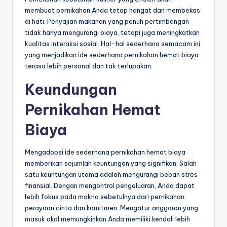
membuat pernikahan Anda tetap hangat dan membekas
di hati. Penyajian makanan yang penuh pertimbangan
tidak hanya mengurangi biaya, tetapi juga meningkatkan
kualitas interaksi sosial. Hal-hal sederhana semacam ini
yang menjadikan ide sederhana pernikahan hemat biaya
terasa lebih personal dan tak terlupakan.
Keundungan
Pernikahan Hemat
Biaya
Mengadopsi ide sederhana pernikahan hemat biaya
memberikan sejumlah keuntungan yang signifikan. Salah
satu keuntungan utama adalah mengurangi beban stres
finansial. Dengan mengontrol pengeluaran, Anda dapat
lebih fokus pada makna sebetulnya dari pernikahan:
perayaan cinta dan komitmen. Mengatur anggaran yang
masuk akal memungkinkan Anda memiliki kendali lebih