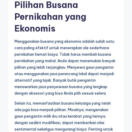
Pilihan Busana
Pernikahan yang
Ekonomis
Menggunakan busana yang ekonomis adalah salah satu
cara paling efektif untuk menerapkan ide sederhana
pernikahan hemat biaya. Tidak harus membeli busana
pernikahan yang mahal, Anda dapat menemukan banyak
pilihan yang lebih terjangkau. Menyewa gaun pengantin
atau menggunakan jasa perancang lokal dapat menjadi
alternatif yang bijak. Banyak butik pengantin
menawarkan jasa penyewaan busana yang lengkap
dengan aksesori yang bisa Anda pilih sesuai selera.
Selain itu, memanfaatkan busana keluarga yang telah
ada juga bisa menjadi pilihan. Misalnya, mengenakan
gaun pengantin milik ibu atau kerabat yang lainnya,
dengan sedikit modifikasi, dapat memberikan nilai
sentimental sekaligus mengurangi biaya. Penting untuk