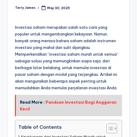
Terry James
May 30, 2025
Posted
by
Investasi saham merupakan salah satu cara yang
populer untuk mengembangkan kekayaan. Namun,
banyak orang merasa bahwa saham adalah instrumen
investasi yang mahal dan sulit dijangkau.
Memperkenalkan “investasi saham murah untuk semua”
sebagai solusi yang memungkinkan siapa saja, dari
berbagai latar belakang, untuk memulai investasi di
pasar saham dengan modal yang terjangkau. Artikel ini
akan menguraikan beberapa aspek penting untuk
memudahkan Anda memulai perjalanan investasi Anda.
Read More :
Panduan Investasi Bagi Anggaran
Kecil
Table of Contents
Keuntungan dari Investasi Saham Murah untuk