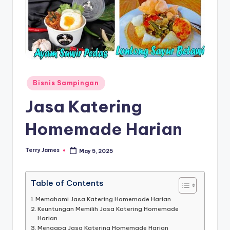
Posted
Bisnis Sampingan
in
Jasa Katering
Homemade Harian
Terry James
May 5, 2025
Posted
by
Table of Contents
Memahami Jasa Katering Homemade Harian
Keuntungan Memilih Jasa Katering Homemade
Harian
Mengapa Jasa Katering Homemade Harian