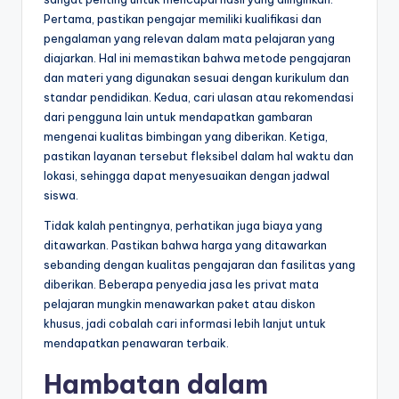
Pertama, pastikan pengajar memiliki kualifikasi dan
pengalaman yang relevan dalam mata pelajaran yang
diajarkan. Hal ini memastikan bahwa metode pengajaran
dan materi yang digunakan sesuai dengan kurikulum dan
standar pendidikan. Kedua, cari ulasan atau rekomendasi
dari pengguna lain untuk mendapatkan gambaran
mengenai kualitas bimbingan yang diberikan. Ketiga,
pastikan layanan tersebut fleksibel dalam hal waktu dan
lokasi, sehingga dapat menyesuaikan dengan jadwal
siswa.
Tidak kalah pentingnya, perhatikan juga biaya yang
ditawarkan. Pastikan bahwa harga yang ditawarkan
sebanding dengan kualitas pengajaran dan fasilitas yang
diberikan. Beberapa penyedia jasa les privat mata
pelajaran mungkin menawarkan paket atau diskon
khusus, jadi cobalah cari informasi lebih lanjut untuk
mendapatkan penawaran terbaik.
Hambatan dalam