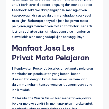
untuk berinteraksi secara langsung dan mendapatkan
feedback seketika dari pengajar. Ini meningkatkan
kepercayaan diri siswa dalam menghadapi soal-soal
atau ujian. Beberapa penyedia jasa les privat mata
pelajaran juga menawarkan materi tambahan, seperti
latihan soal atau ujian simulasi, yang bisa membantu
siswa lebih siap menghadapi ujian sesungguhnya.
Manfaat Jasa Les
Privat Mata Pelajaran
1. Pendekatan Personal: Jasa les privat mata pelajaran
membolehkan pendekatan yang benar-benar
disesuaikan dengan kebutuhan siswa. Ini membantu
dalam memahami konsep yang sulit dengan cara yang
lebih mudah.
2. Fleksibilitas Waktu: Siswa bisa menetapkan jadwal
belajar mereka sendiri. Ini memungkinkan mereka untuk
membagi waktu antara belajar dan hobi lain.