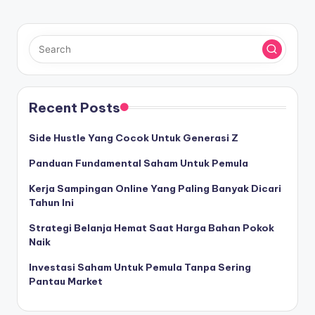
Recent Posts
Side Hustle Yang Cocok Untuk Generasi Z
Panduan Fundamental Saham Untuk Pemula
Kerja Sampingan Online Yang Paling Banyak Dicari
Tahun Ini
Strategi Belanja Hemat Saat Harga Bahan Pokok
Naik
Investasi Saham Untuk Pemula Tanpa Sering
Pantau Market