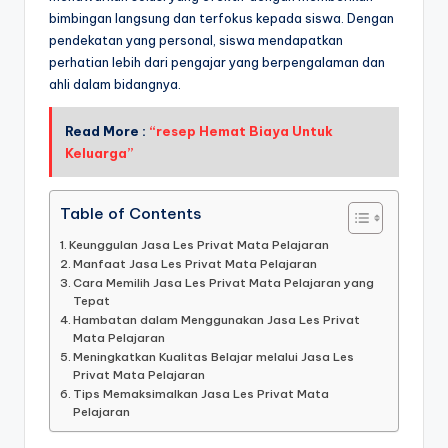
bimbingan langsung dan terfokus kepada siswa. Dengan
pendekatan yang personal, siswa mendapatkan
perhatian lebih dari pengajar yang berpengalaman dan
ahli dalam bidangnya.
Read More :
“resep Hemat Biaya Untuk
Keluarga”
Table of Contents
Keunggulan Jasa Les Privat Mata Pelajaran
Manfaat Jasa Les Privat Mata Pelajaran
Cara Memilih Jasa Les Privat Mata Pelajaran yang
Tepat
Hambatan dalam Menggunakan Jasa Les Privat
Mata Pelajaran
Meningkatkan Kualitas Belajar melalui Jasa Les
Privat Mata Pelajaran
Tips Memaksimalkan Jasa Les Privat Mata
Pelajaran