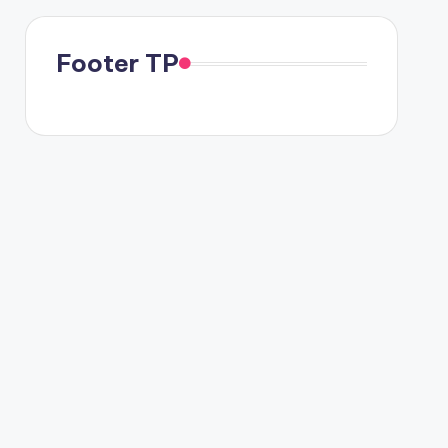
Footer TP