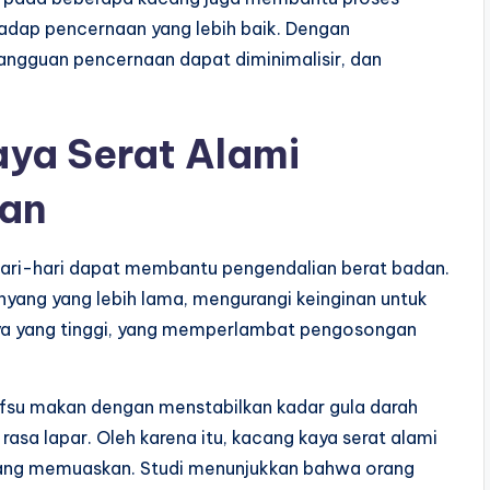
hadap pencernaan yang lebih baik. Dengan
angguan pencernaan dapat diminimalisir, dan
ya Serat Alami
dan
ri-hari dapat membantu pengendalian berat badan.
enyang yang lebih lama, mengurangi keinginan untuk
nya yang tinggi, yang memperlambat pengosongan
fsu makan dengan menstabilkan kadar gula darah
rasa lapar. Oleh karena itu, kacang kaya serat alami
 yang memuaskan. Studi menunjukkan bahwa orang