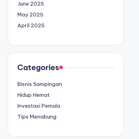
June 2025
May 2025
April 2025
Categories
Bisnis Sampingan
Hidup Hemat
Investasi Pemula
Tips Menabung