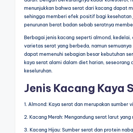
menunjukkan bahwa serat dari kacang dapat me
sehingga memberi efek positif bagi kesehatan 
penurunan berat badan sebab seratnya memberi
Berbagai jenis kacang seperti almond, kedela
varietas serat yang berbeda, namun semuanya
dapat memenuhi sebagian besar kebutuhan ser
kaya serat alami dalam diet harian, seseorang
keseluruhan.
Jenis Kacang Kaya S
1. Almond: Kaya serat dan merupakan sumber v
2. Kacang Merah: Mengandung serat larut yan
3. Kacang Hijau: Sumber serat dan protein nabat