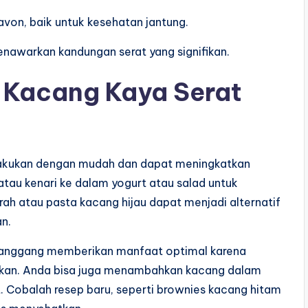
avon, baik untuk kesehatan jantung.
nawarkan kandungan serat yang signifikan.
Kacang Kaya Serat
lakukan dengan mudah dan dapat meningkatkan
tau kenari ke dalam yogurt atau salad untuk
ah atau pasta kacang hijau dapat menjadi alternatif
n.
panggang memberikan manfaat optimal karena
kan. Anda bisa juga menambahkan kacang dalam
 Cobalah resep baru, seperti brownies kacang hitam