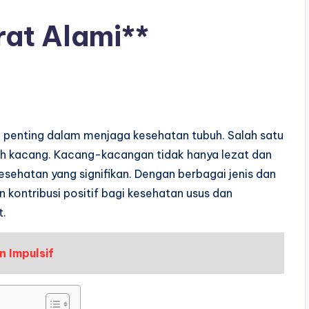
rat Alami**
 penting dalam menjaga kesehatan tubuh. Salah satu
lah kacang. Kacang-kacangan tidak hanya lezat dan
sehatan yang signifikan. Dengan berbagai jenis dan
 kontribusi positif bagi kesehatan usus dan
t.
 Impulsif