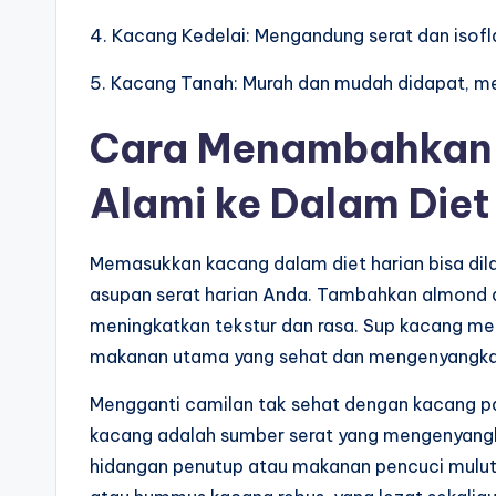
4. Kacang Kedelai: Mengandung serat dan isofl
5. Kacang Tanah: Murah dan mudah didapat, me
Cara Menambahkan 
Alami ke Dalam Diet
Memasukkan kacang dalam diet harian bisa di
asupan serat harian Anda. Tambahkan almond a
meningkatkan tekstur dan rasa. Sup kacang mer
makanan utama yang sehat dan mengenyangka
Mengganti camilan tak sehat dengan kacang 
kacang adalah sumber serat yang mengenyang
hidangan penutup atau makanan pencuci mulut.