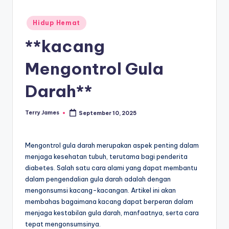
Posted
Hidup Hemat
in
**kacang
Mengontrol Gula
Darah**
Terry James
September 10, 2025
Posted
by
Mengontrol gula darah merupakan aspek penting dalam
menjaga kesehatan tubuh, terutama bagi penderita
diabetes. Salah satu cara alami yang dapat membantu
dalam pengendalian gula darah adalah dengan
mengonsumsi kacang-kacangan. Artikel ini akan
membahas bagaimana kacang dapat berperan dalam
menjaga kestabilan gula darah, manfaatnya, serta cara
tepat mengonsumsinya.