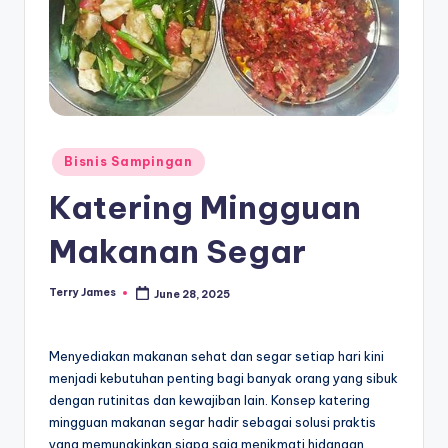
Posted
Bisnis Sampingan
in
Katering Mingguan
Makanan Segar
Terry James
June 28, 2025
Posted
by
Menyediakan makanan sehat dan segar setiap hari kini
menjadi kebutuhan penting bagi banyak orang yang sibuk
dengan rutinitas dan kewajiban lain. Konsep katering
mingguan makanan segar hadir sebagai solusi praktis
yang memungkinkan siapa saja menikmati hidangan