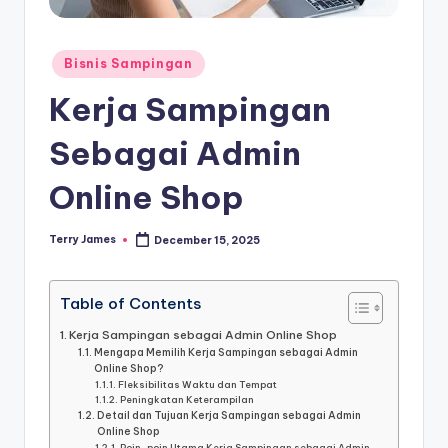
Posted
Bisnis Sampingan
in
Kerja Sampingan
Sebagai Admin
Online Shop
Terry James
December 15, 2025
Posted
by
Table of Contents
Kerja Sampingan sebagai Admin Online Shop
Mengapa Memilih Kerja Sampingan sebagai Admin
Online Shop?
Fleksibilitas Waktu dan Tempat
Peningkatan Keterampilan
Detail dan Tujuan Kerja Sampingan sebagai Admin
Online Shop
Poin-poin Utama Kerja Sampingan sebagai Admin