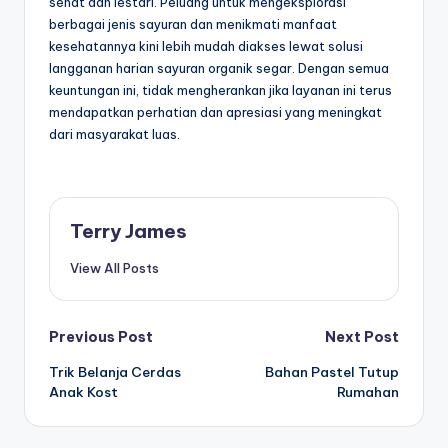
sehat dan lestari. Peluang untuk mengeksplorasi
berbagai jenis sayuran dan menikmati manfaat
kesehatannya kini lebih mudah diakses lewat solusi
langganan harian sayuran organik segar. Dengan semua
keuntungan ini, tidak mengherankan jika layanan ini terus
mendapatkan perhatian dan apresiasi yang meningkat
dari masyarakat luas.
Terry James
View All Posts
Post
Previous Post
Next Post
Trik Belanja Cerdas
Bahan Pastel Tutup
navigation
Anak Kost
Rumahan