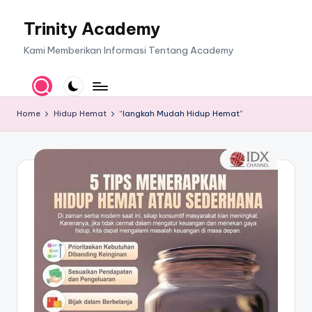
Trinity Academy
Skip
to
Kami Memberikan Informasi Tentang Academy
content
Home
Hidup Hemat
“langkah Mudah Hidup Hemat”