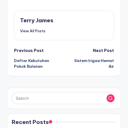
Terry James
View All Posts
Post
Previous Post
Next Post
Daftar Kebutuhan
Sistem Irigasi Hemat
navigation
Pokok Bulanan
Air
Recent Posts