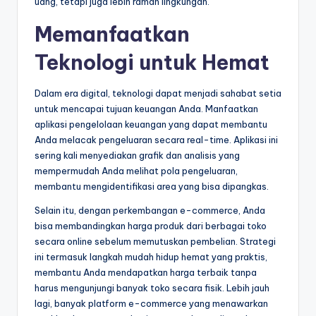
uang, tetapi juga lebih ramah lingkungan.
Memanfaatkan
Teknologi untuk Hemat
Dalam era digital, teknologi dapat menjadi sahabat setia
untuk mencapai tujuan keuangan Anda. Manfaatkan
aplikasi pengelolaan keuangan yang dapat membantu
Anda melacak pengeluaran secara real-time. Aplikasi ini
sering kali menyediakan grafik dan analisis yang
mempermudah Anda melihat pola pengeluaran,
membantu mengidentifikasi area yang bisa dipangkas.
Selain itu, dengan perkembangan e-commerce, Anda
bisa membandingkan harga produk dari berbagai toko
secara online sebelum memutuskan pembelian. Strategi
ini termasuk langkah mudah hidup hemat yang praktis,
membantu Anda mendapatkan harga terbaik tanpa
harus mengunjungi banyak toko secara fisik. Lebih jauh
lagi, banyak platform e-commerce yang menawarkan