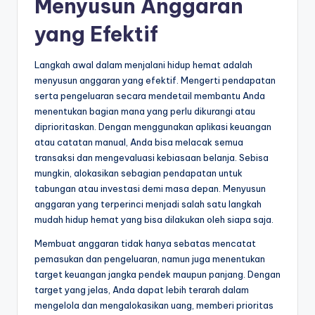
Menyusun Anggaran
yang Efektif
Langkah awal dalam menjalani hidup hemat adalah
menyusun anggaran yang efektif. Mengerti pendapatan
serta pengeluaran secara mendetail membantu Anda
menentukan bagian mana yang perlu dikurangi atau
diprioritaskan. Dengan menggunakan aplikasi keuangan
atau catatan manual, Anda bisa melacak semua
transaksi dan mengevaluasi kebiasaan belanja. Sebisa
mungkin, alokasikan sebagian pendapatan untuk
tabungan atau investasi demi masa depan. Menyusun
anggaran yang terperinci menjadi salah satu langkah
mudah hidup hemat yang bisa dilakukan oleh siapa saja.
Membuat anggaran tidak hanya sebatas mencatat
pemasukan dan pengeluaran, namun juga menentukan
target keuangan jangka pendek maupun panjang. Dengan
target yang jelas, Anda dapat lebih terarah dalam
mengelola dan mengalokasikan uang, memberi prioritas