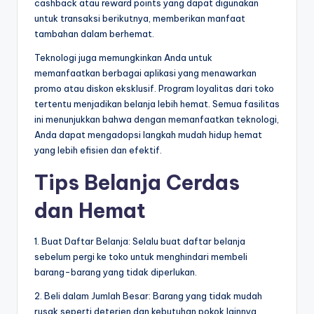
cashback atau reward points yang dapat digunakan
untuk transaksi berikutnya, memberikan manfaat
tambahan dalam berhemat.
Teknologi juga memungkinkan Anda untuk
memanfaatkan berbagai aplikasi yang menawarkan
promo atau diskon eksklusif. Program loyalitas dari toko
tertentu menjadikan belanja lebih hemat. Semua fasilitas
ini menunjukkan bahwa dengan memanfaatkan teknologi,
Anda dapat mengadopsi langkah mudah hidup hemat
yang lebih efisien dan efektif.
Tips Belanja Cerdas
dan Hemat
1. Buat Daftar Belanja: Selalu buat daftar belanja
sebelum pergi ke toko untuk menghindari membeli
barang-barang yang tidak diperlukan.
2. Beli dalam Jumlah Besar: Barang yang tidak mudah
rusak seperti deterjen dan kebutuhan pokok lainnya