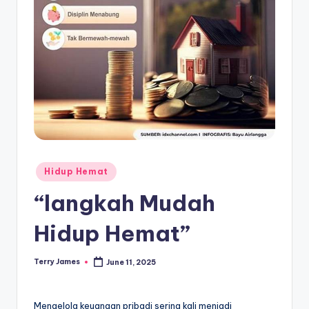
Posted
Hidup Hemat
in
“langkah Mudah
Hidup Hemat”
Terry James
June 11, 2025
Posted
by
Mengelola keuangan pribadi sering kali menjadi