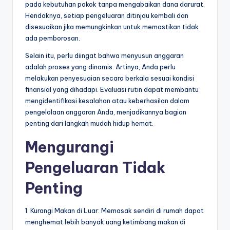
pada kebutuhan pokok tanpa mengabaikan dana darurat.
Hendaknya, setiap pengeluaran ditinjau kembali dan
disesuaikan jika memungkinkan untuk memastikan tidak
ada pemborosan.
Selain itu, perlu diingat bahwa menyusun anggaran
adalah proses yang dinamis. Artinya, Anda perlu
melakukan penyesuaian secara berkala sesuai kondisi
finansial yang dihadapi. Evaluasi rutin dapat membantu
mengidentifikasi kesalahan atau keberhasilan dalam
pengelolaan anggaran Anda, menjadikannya bagian
penting dari langkah mudah hidup hemat.
Mengurangi
Pengeluaran Tidak
Penting
1. Kurangi Makan di Luar: Memasak sendiri di rumah dapat
menghemat lebih banyak uang ketimbang makan di