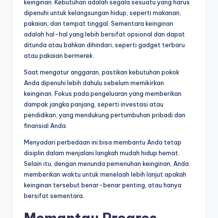
keinginan. Kebutuhan adalah segala sesuatu yang harus
dipenuhi untuk kelangsungan hidup, seperti makanan,
pakaian, dan tempat tinggal. Sementara keinginan
adalah hal-hal yang lebih bersifat opsional dan dapat
ditunda atau bahkan dihindari, seperti gadget terbaru
atau pakaian bermerek.
Saat mengatur anggaran, pastikan kebutuhan pokok
Anda dipenuhi lebih dahulu sebelum memikirkan
keinginan. Fokus pada pengeluaran yang memberikan
dampak jangka panjang, seperti investasi atau
pendidikan, yang mendukung pertumbuhan pribadi dan
finansial Anda.
Menyadari perbedaan ini bisa membantu Anda tetap
disiplin dalam menjalani langkah mudah hidup hemat.
Selain itu, dengan menunda pemenuhan keinginan, Anda
memberikan waktu untuk menelaah lebih lanjut apakah
keinginan tersebut benar-benar penting, atau hanya
bersifat sementara.