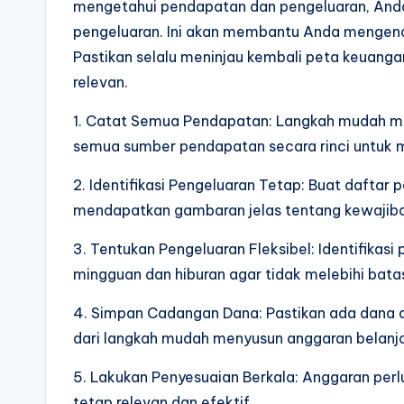
mengetahui pendapatan dan pengeluaran, Anda
pengeluaran. Ini akan membantu Anda mengen
Pastikan selalu meninjau kembali peta keuanga
relevan.
1. Catat Semua Pendapatan: Langkah mudah me
semua sumber pendapatan secara rinci untuk me
2. Identifikasi Pengeluaran Tetap: Buat daftar p
mendapatkan gambaran jelas tentang kewajiba
3. Tentukan Pengeluaran Fleksibel: Identifikasi
mingguan dan hiburan agar tidak melebihi bata
4. Simpan Cadangan Dana: Pastikan ada dana d
dari langkah mudah menyusun anggaran belanja
5. Lakukan Penyesuaian Berkala: Anggaran perl
tetap relevan dan efektif.