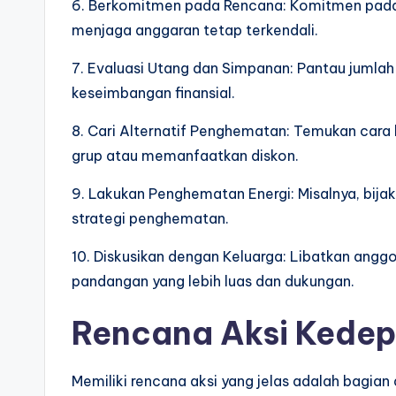
6. Berkomitmen pada Rencana: Komitmen pada 
menjaga anggaran tetap terkendali.
7. Evaluasi Utang dan Simpanan: Pantau jumla
keseimbangan finansial.
8. Cari Alternatif Penghematan: Temukan cara
grup atau memanfaatkan diskon.
9. Lakukan Penghematan Energi: Misalnya, bija
strategi penghematan.
10. Diskusikan dengan Keluarga: Libatkan angg
pandangan yang lebih luas dan dukungan.
Rencana Aksi Kede
Memiliki rencana aksi yang jelas adalah bagia