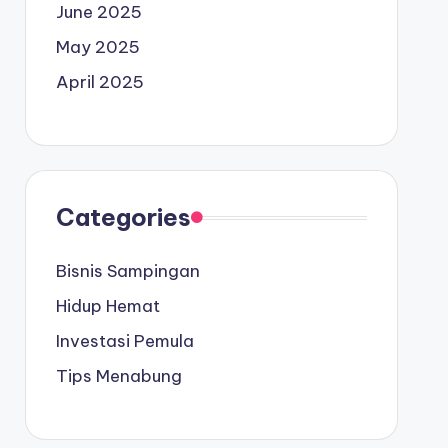
June 2025
May 2025
April 2025
Categories
Bisnis Sampingan
Hidup Hemat
Investasi Pemula
Tips Menabung