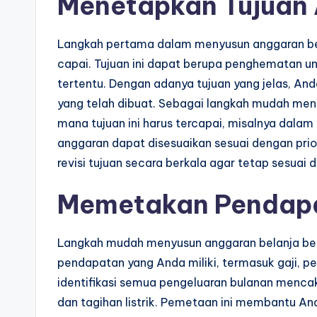
Menetapkan Tujuan
Langkah pertama dalam menyusun anggaran bel
capai. Tujuan ini dapat berupa penghematan u
tertentu. Dengan adanya tujuan yang jelas, And
yang telah dibuat. Sebagai langkah mudah men
mana tujuan ini harus tercapai, misalnya dala
anggaran dapat disesuaikan sesuai dengan prio
revisi tujuan secara berkala agar tetap sesuai
Memetakan Pendapa
Langkah mudah menyusun anggaran belanja b
pendapatan yang Anda miliki, termasuk gaji, p
identifikasi semua pengeluaran bulanan menca
dan tagihan listrik. Pemetaan ini membantu A