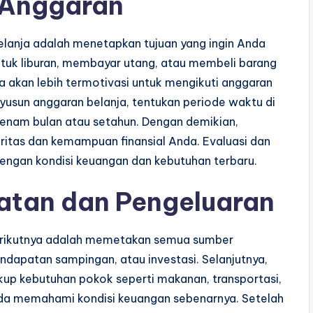
 Anggaran
anja adalah menetapkan tujuan yang ingin Anda
ntuk liburan, membayar utang, atau membeli barang
a akan lebih termotivasi untuk mengikuti anggaran
yusun anggaran belanja, tentukan periode waktu di
m enam bulan atau setahun. Dengan demikian,
ritas dan kemampuan finansial Anda. Evaluasi dan
 dengan kondisi keuangan dan kebutuhan terbaru.
tan dan Pengeluaran
erikutnya adalah memetakan semua sumber
endapatan sampingan, atau investasi. Selanjutnya,
kup kebutuhan pokok seperti makanan, transportasi,
nda memahami kondisi keuangan sebenarnya. Setelah