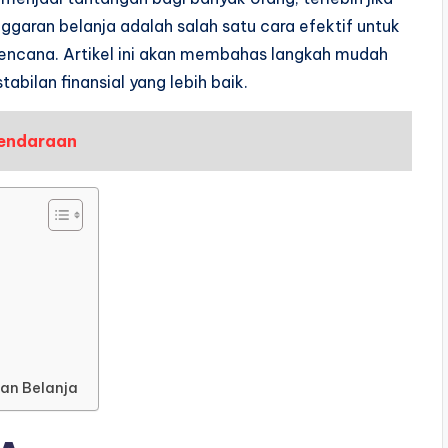
ggaran belanja adalah salah satu cara efektif untuk
encana. Artikel ini akan membahas langkah mudah
bilan finansial yang lebih baik.
 Kendaraan
an Belanja