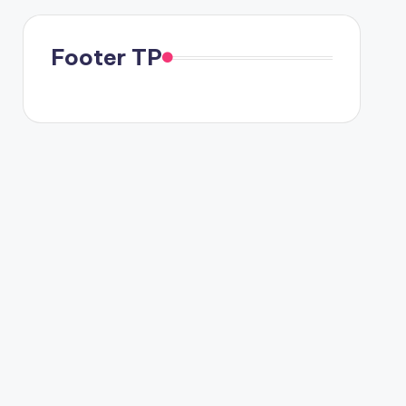
Footer TP