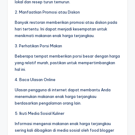
lokal dan resep turun temurun.
2. Manfaatkan Promosi atau Diskon
Banyak restoran memberikan promosi atau diskon pada
hari tertentu. Ini dapat menjadi kesempatan untuk
menikmati makanan enak harga terjangkau.
3. Perhatikan Porsi Makan
Beberapa tempat memberikan porsi besar dengan harga
yang relatif murah, pastikan untuk mempertimbangkan
hal ini.
4. Baca Ulasan Online
Ulasan pengguna di internet dapat membantu Anda
menemukan makanan enak harga terjangkau
berdasarkan pengalaman orang lain.
5. Ikuti Media Sosial Kuliner
Informasi mengenai makanan enak harga terjangkau
sering kali dibagikan di media sosial oleh food blogger