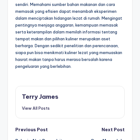
sendiri. Memahami sumber bahan makanan dan cara
memasak yang efisien dapat menambah eksperimen
dalam menciptakan hidangan lezat di rumah. Mengingat
pentingnya menjaga anggaran, kemampuan memasak
serta keterampilan dalam memilah informasi tentang
tempat makan dan pilihan kuliner merupakan aset
berharga. Dengan sedikit penelitian dan perencanaan,
siapa pun bisa menikmati kuliner lezat yang memuaskan
hasrat makan tanpa harus merasa bersalah karena
pengeluaran yang berlebihan.
Terry James
View All Posts
Post
Previous Post
Next Post