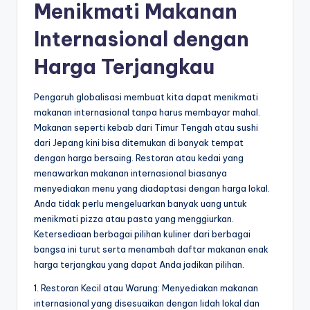
Menikmati Makanan
Internasional dengan
Harga Terjangkau
Pengaruh globalisasi membuat kita dapat menikmati
makanan internasional tanpa harus membayar mahal.
Makanan seperti kebab dari Timur Tengah atau sushi
dari Jepang kini bisa ditemukan di banyak tempat
dengan harga bersaing. Restoran atau kedai yang
menawarkan makanan internasional biasanya
menyediakan menu yang diadaptasi dengan harga lokal.
Anda tidak perlu mengeluarkan banyak uang untuk
menikmati pizza atau pasta yang menggiurkan.
Ketersediaan berbagai pilihan kuliner dari berbagai
bangsa ini turut serta menambah daftar makanan enak
harga terjangkau yang dapat Anda jadikan pilihan.
1. Restoran Kecil atau Warung: Menyediakan makanan
internasional yang disesuaikan dengan lidah lokal dan