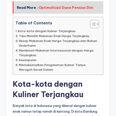
Read More :
Optimalisasi Dana Pensiun Dini
Table of Contents
Kota-kota dengan Kuliner Terjangkau
Tips Memilih Makanan Enak Harga Terjangkau
Resep Makanan Enak Harga Terjangkau dari Bahan
Sederhana
Menikmati Makanan Internasional dengan Harga
Terjangkau
Kesimpulan
Memaksimalkan Pengalaman Kuliner Tanpa
Merogoh Kocek Dalam
Kota-kota dengan
Kuliner Terjangkau
Banyak kota di Indonesia yang dikenal dengan kuliner
enak namun tetap ramah di kantong. Di kota Bandung,