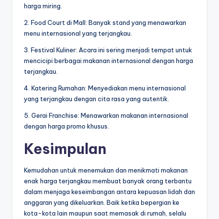
harga miring.
2. Food Court di Mall: Banyak stand yang menawarkan
menu internasional yang terjangkau.
3. Festival Kuliner: Acara ini sering menjadi tempat untuk
mencicipi berbagai makanan internasional dengan harga
terjangkau.
4. Katering Rumahan: Menyediakan menu internasional
yang terjangkau dengan cita rasa yang autentik.
5. Gerai Franchise: Menawarkan makanan internasional
dengan harga promo khusus.
Kesimpulan
Kemudahan untuk menemukan dan menikmati makanan
enak harga terjangkau membuat banyak orang terbantu
dalam menjaga keseimbangan antara kepuasan lidah dan
anggaran yang dikeluarkan. Baik ketika bepergian ke
kota-kota lain maupun saat memasak di rumah, selalu