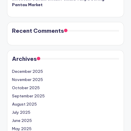
Pantau Market
Recent Comments
Archives
December 2025
November 2025
October 2025
September 2025
August 2025
July 2025
June 2025
May 2025