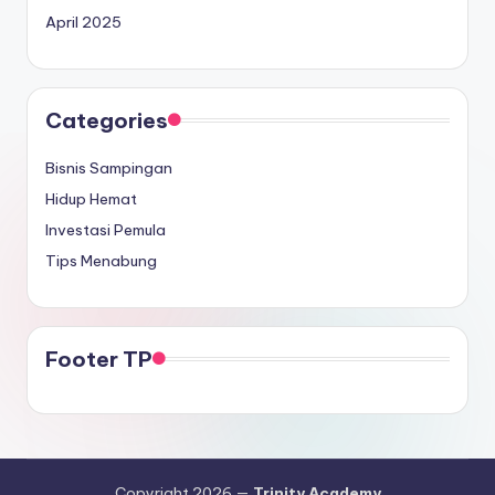
April 2025
Categories
Bisnis Sampingan
Hidup Hemat
Investasi Pemula
Tips Menabung
Footer TP
Copyright 2026 —
Trinity Academy