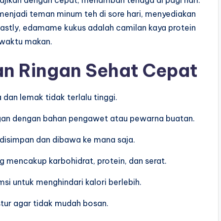
isajikan dengan cepat, menambah tenaga di pagi hari.
menjadi teman minum teh di sore hari, menyediakan
Lastly, edamame kukus adalah camilan kaya protein
a waktu makan.
an Ringan Sehat Cepat
 dan lemak tidak terlalu tinggi.
ngan dengan bahan pengawet atau pewarna buatan.
h disimpan dan dibawa ke mana saja.
g mencakup karbohidrat, protein, dan serat.
msi untuk menghindari kalori berlebih.
stur agar tidak mudah bosan.