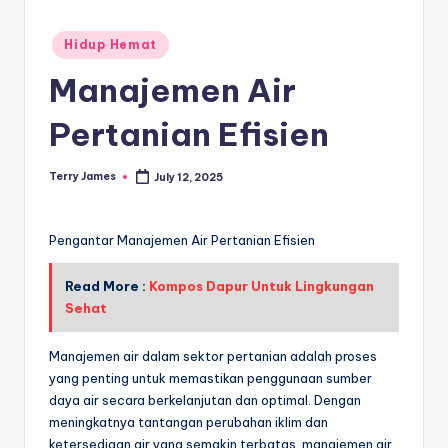
Posted
Hidup Hemat
in
Manajemen Air
Pertanian Efisien
Terry James
July 12, 2025
Posted
by
Pengantar Manajemen Air Pertanian Efisien
Read More :
Kompos Dapur Untuk Lingkungan
Sehat
Manajemen air dalam sektor pertanian adalah proses
yang penting untuk memastikan penggunaan sumber
daya air secara berkelanjutan dan optimal. Dengan
meningkatnya tantangan perubahan iklim dan
ketersediaan air yang semakin terbatas, manajemen air