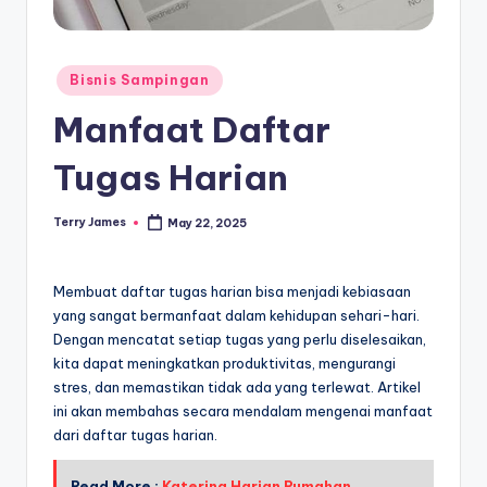
Posted
Bisnis Sampingan
in
Manfaat Daftar
Tugas Harian
Terry James
May 22, 2025
Posted
by
Membuat daftar tugas harian bisa menjadi kebiasaan
yang sangat bermanfaat dalam kehidupan sehari-hari.
Dengan mencatat setiap tugas yang perlu diselesaikan,
kita dapat meningkatkan produktivitas, mengurangi
stres, dan memastikan tidak ada yang terlewat. Artikel
ini akan membahas secara mendalam mengenai manfaat
dari daftar tugas harian.
Read More :
Katering Harian Rumahan