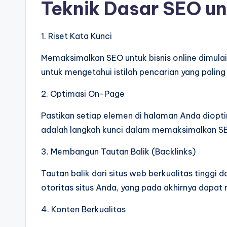
Teknik Dasar SEO un
1. Riset Kata Kunci
Memaksimalkan SEO untuk bisnis online dimulai d
untuk mengetahui istilah pencarian yang paling
2. Optimasi On-Page
Pastikan setiap elemen di halaman Anda dioptim
adalah langkah kunci dalam memaksimalkan SEO
3. Membangun Tautan Balik (Backlinks)
Tautan balik dari situs web berkualitas tinggi
otoritas situs Anda, yang pada akhirnya dapat
4. Konten Berkualitas