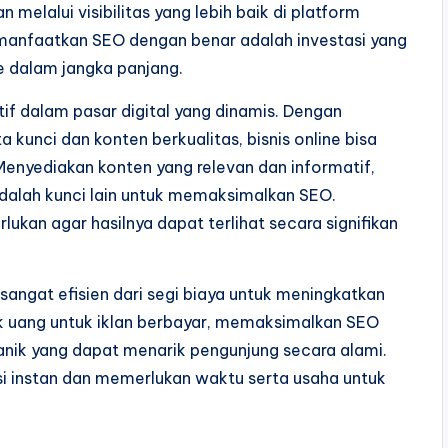
melalui visibilitas yang lebih baik di platform
manfaatkan SEO dengan benar adalah investasi yang
e dalam jangka panjang.
f dalam pasar digital yang dinamis. Dengan
 kunci dan konten berkualitas, bisnis online bisa
enyediakan konten yang relevan dan informatif,
dalah kunci lain untuk memaksimalkan SEO.
lukan agar hasilnya dapat terlihat secara signifikan
ngat efisien dari segi biaya untuk meningkatkan
yak uang untuk iklan berbayar, memaksimalkan SEO
ganik yang dapat menarik pengunjung secara alami.
si instan dan memerlukan waktu serta usaha untuk