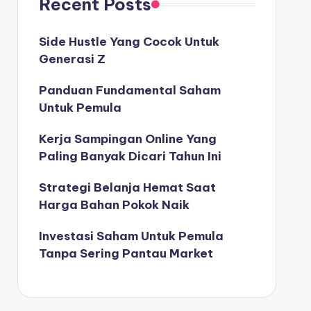
Recent Posts
Side Hustle Yang Cocok Untuk
Generasi Z
Panduan Fundamental Saham
Untuk Pemula
Kerja Sampingan Online Yang
Paling Banyak Dicari Tahun Ini
Strategi Belanja Hemat Saat
Harga Bahan Pokok Naik
Investasi Saham Untuk Pemula
Tanpa Sering Pantau Market