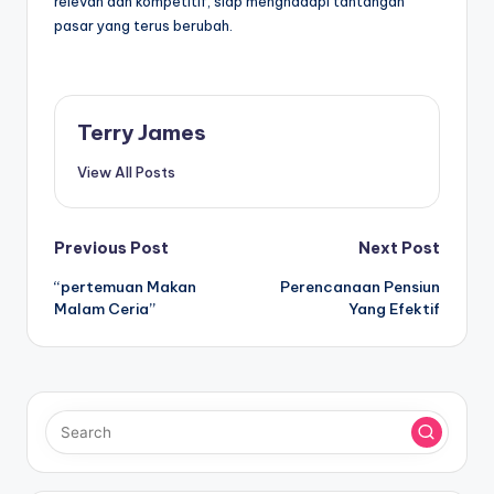
relevan dan kompetitif, siap menghadapi tantangan
pasar yang terus berubah.
Terry James
View All Posts
Post
Previous Post
Next Post
“pertemuan Makan
Perencanaan Pensiun
navigation
Malam Ceria”
Yang Efektif