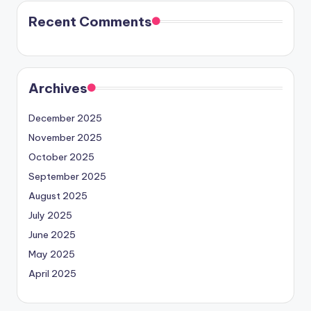
Recent Comments
Archives
December 2025
November 2025
October 2025
September 2025
August 2025
July 2025
June 2025
May 2025
April 2025