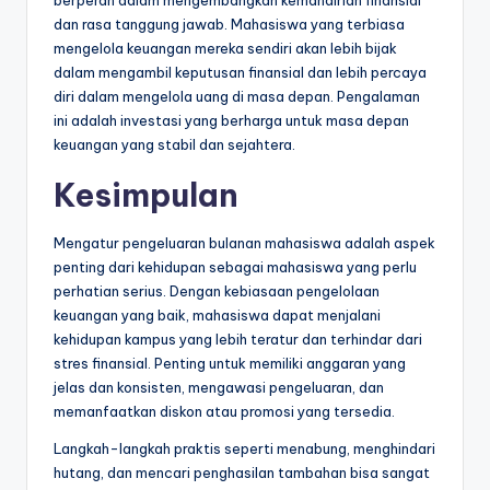
berperan dalam mengembangkan kemandirian finansial
dan rasa tanggung jawab. Mahasiswa yang terbiasa
mengelola keuangan mereka sendiri akan lebih bijak
dalam mengambil keputusan finansial dan lebih percaya
diri dalam mengelola uang di masa depan. Pengalaman
ini adalah investasi yang berharga untuk masa depan
keuangan yang stabil dan sejahtera.
Kesimpulan
Mengatur pengeluaran bulanan mahasiswa adalah aspek
penting dari kehidupan sebagai mahasiswa yang perlu
perhatian serius. Dengan kebiasaan pengelolaan
keuangan yang baik, mahasiswa dapat menjalani
kehidupan kampus yang lebih teratur dan terhindar dari
stres finansial. Penting untuk memiliki anggaran yang
jelas dan konsisten, mengawasi pengeluaran, dan
memanfaatkan diskon atau promosi yang tersedia.
Langkah-langkah praktis seperti menabung, menghindari
hutang, dan mencari penghasilan tambahan bisa sangat