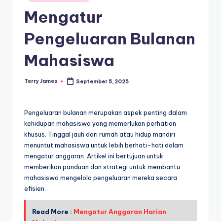
in
Mengatur
Pengeluaran Bulanan
Mahasiswa
Terry James
September 5, 2025
Posted
by
Pengeluaran bulanan merupakan aspek penting dalam
kehidupan mahasiswa yang memerlukan perhatian
khusus. Tinggal jauh dari rumah atau hidup mandiri
menuntut mahasiswa untuk lebih berhati-hati dalam
mengatur anggaran. Artikel ini bertujuan untuk
memberikan panduan dan strategi untuk membantu
mahasiswa mengelola pengeluaran mereka secara
efisien.
Read More :
Mengatur Anggaran Harian