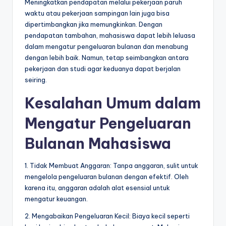
Meningkatkan pendapatan melalui pekerjaan paruh
waktu atau pekerjaan sampingan lain juga bisa
dipertimbangkan jika memungkinkan. Dengan
pendapatan tambahan, mahasiswa dapat lebih leluasa
dalam mengatur pengeluaran bulanan dan menabung
dengan lebih baik. Namun, tetap seimbangkan antara
pekerjaan dan studi agar keduanya dapat berjalan
seiring.
Kesalahan Umum dalam
Mengatur Pengeluaran
Bulanan Mahasiswa
1. Tidak Membuat Anggaran: Tanpa anggaran, sulit untuk
mengelola pengeluaran bulanan dengan efektif. Oleh
karena itu, anggaran adalah alat esensial untuk
mengatur keuangan.
2. Mengabaikan Pengeluaran Kecil: Biaya kecil seperti