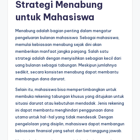
Strategi Menabung
untuk Mahasiswa
Menabung adalah bagian penting dalam mengatur
pengeluaran bulanan mahasiswa. Sebagai mahasiswa,
memulai kebiasaan menabung sejak dini akan
memberikan manfaat jangka panjang. Salah satu
strategi adalah dengan menyisihkan sebagian kecil dari
uang bulanan sebagai tabungan. Meskipun jumlahnya
sedikit, secara konsisten menabung dapat membantu
membangun dana darurat.
Selain itu, mahasiswa bisa mempertimbangkan untuk
membuka rekening tabungan khusus yang ditujukan untuk
situasi darurat atau kebutuhan mendadak. Jenis rekening
ini dapat membantu menghindari penggunaan dana
utama untuk hal-hal yang tidak mendesak. Dengan
pengelolaan yang disiplin, mahasiswa dapat membangun
kebiasaan finansial yang sehat dan bertanggung jawab.