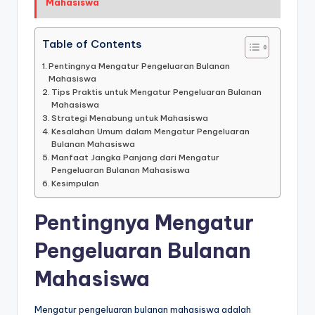
Mahasiswa
Table of Contents
Pentingnya Mengatur Pengeluaran Bulanan
Mahasiswa
Tips Praktis untuk Mengatur Pengeluaran Bulanan
Mahasiswa
Strategi Menabung untuk Mahasiswa
Kesalahan Umum dalam Mengatur Pengeluaran
Bulanan Mahasiswa
Manfaat Jangka Panjang dari Mengatur
Pengeluaran Bulanan Mahasiswa
Kesimpulan
Pentingnya Mengatur
Pengeluaran Bulanan
Mahasiswa
Mengatur pengeluaran bulanan mahasiswa adalah