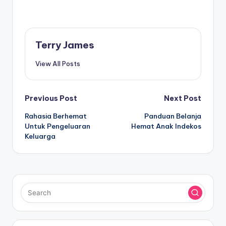
Terry James
View All Posts
Post
Previous Post
Next Post
Rahasia Berhemat
Panduan Belanja
navigation
Untuk Pengeluaran
Hemat Anak Indekos
Keluarga