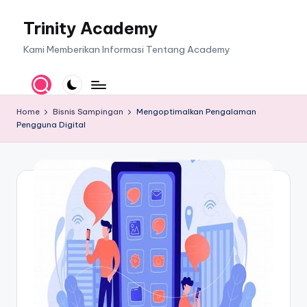
Trinity Academy
Skip
to
Kami Memberikan Informasi Tentang Academy
content
Home
Bisnis Sampingan
Mengoptimalkan Pengalaman
Pengguna Digital