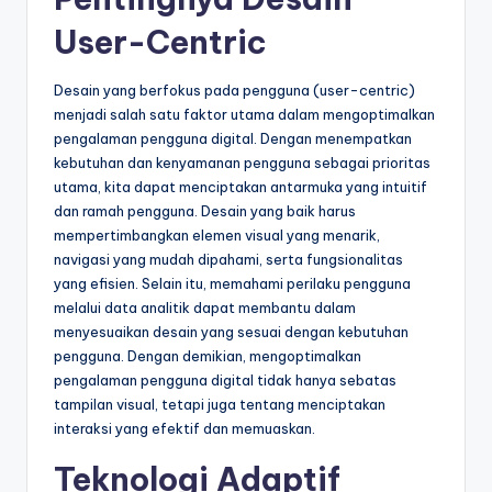
User-Centric
Desain yang berfokus pada pengguna (user-centric)
menjadi salah satu faktor utama dalam mengoptimalkan
pengalaman pengguna digital. Dengan menempatkan
kebutuhan dan kenyamanan pengguna sebagai prioritas
utama, kita dapat menciptakan antarmuka yang intuitif
dan ramah pengguna. Desain yang baik harus
mempertimbangkan elemen visual yang menarik,
navigasi yang mudah dipahami, serta fungsionalitas
yang efisien. Selain itu, memahami perilaku pengguna
melalui data analitik dapat membantu dalam
menyesuaikan desain yang sesuai dengan kebutuhan
pengguna. Dengan demikian, mengoptimalkan
pengalaman pengguna digital tidak hanya sebatas
tampilan visual, tetapi juga tentang menciptakan
interaksi yang efektif dan memuaskan.
Teknologi Adaptif