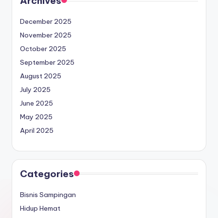
Archives
December 2025
November 2025
October 2025
September 2025
August 2025
July 2025
June 2025
May 2025
April 2025
Categories
Bisnis Sampingan
Hidup Hemat