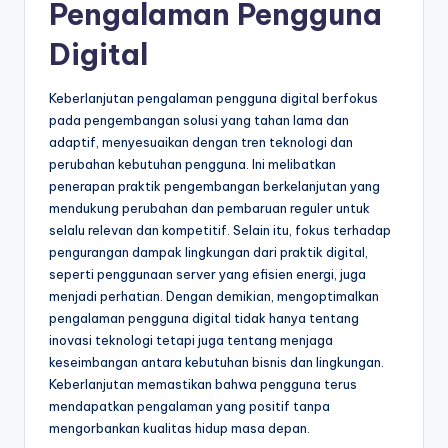
Pengalaman Pengguna
Digital
Keberlanjutan pengalaman pengguna digital berfokus
pada pengembangan solusi yang tahan lama dan
adaptif, menyesuaikan dengan tren teknologi dan
perubahan kebutuhan pengguna. Ini melibatkan
penerapan praktik pengembangan berkelanjutan yang
mendukung perubahan dan pembaruan reguler untuk
selalu relevan dan kompetitif. Selain itu, fokus terhadap
pengurangan dampak lingkungan dari praktik digital,
seperti penggunaan server yang efisien energi, juga
menjadi perhatian. Dengan demikian, mengoptimalkan
pengalaman pengguna digital tidak hanya tentang
inovasi teknologi tetapi juga tentang menjaga
keseimbangan antara kebutuhan bisnis dan lingkungan.
Keberlanjutan memastikan bahwa pengguna terus
mendapatkan pengalaman yang positif tanpa
mengorbankan kualitas hidup masa depan.