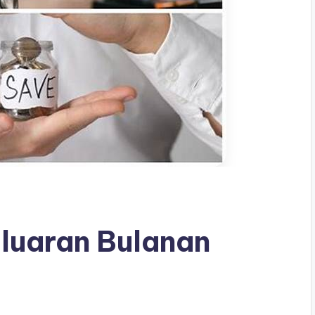
luaran Bulanan