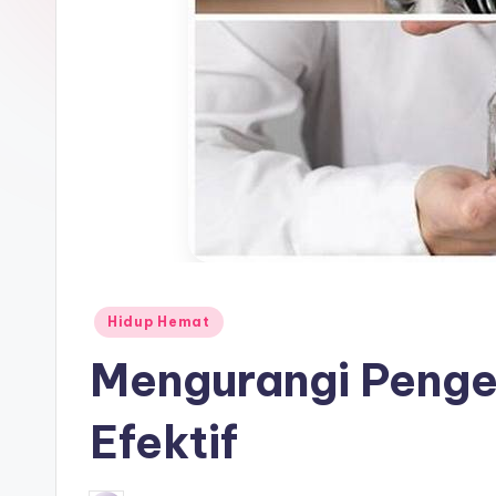
Posted
Hidup Hemat
in
Mengurangi Penge
Efektif