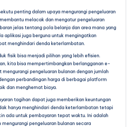
di sekutu penting dalam upaya mengurangi pengeluaran
an membantu melacak dan mengatur pengeluaran
mbaran jelas tentang pola belanja dan area mana yang
a aplikasi juga berguna untuk mengingatkan
pat menghindari denda keterlambatan.
 fisik bisa menjadi pilihan yang lebih efisien.
bulan, kita bisa mempertimbangkan berlangganan e-
at mengurangi pengeluaran bulanan dengan jumlah
ne dengan perbandingan harga di berbagai platform
ik dan menghemat biaya.
yaran tagihan dapat juga memberikan keuntungan
tidak hanya menghindari denda keterlambatan tetapi
n ada untuk pembayaran tepat waktu. Ini adalah
m mengurangi pengeluaran bulanan secara