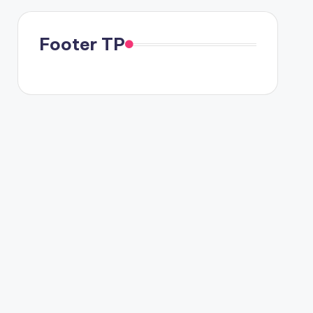
Footer TP