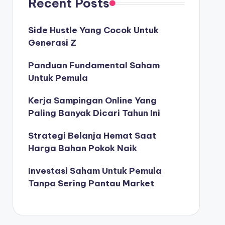
Recent Posts
Side Hustle Yang Cocok Untuk
Generasi Z
Panduan Fundamental Saham
Untuk Pemula
Kerja Sampingan Online Yang
Paling Banyak Dicari Tahun Ini
Strategi Belanja Hemat Saat
Harga Bahan Pokok Naik
Investasi Saham Untuk Pemula
Tanpa Sering Pantau Market