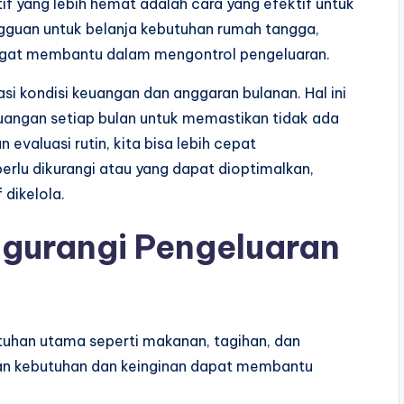
tif yang lebih hemat adalah cara yang efektif untuk
gguan untuk belanja kebutuhan rumah tangga,
angat membantu dalam mengontrol pengeluaran.
asi kondisi keuangan dan anggaran bulanan. Hal ini
uangan setiap bulan untuk memastikan tidak ada
evaluasi rutin, kita bisa lebih cepat
erlu dikurangi atau yang dapat dioptimalkan,
 dikelola.
ngurangi Pengeluaran
tuhan utama seperti makanan, tagihan, dan
an kebutuhan dan keinginan dapat membantu