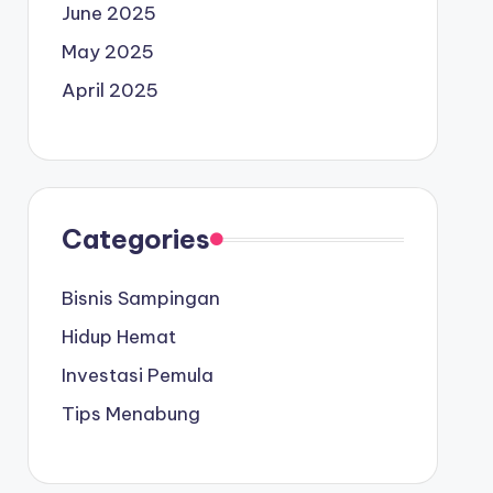
June 2025
May 2025
April 2025
Categories
Bisnis Sampingan
Hidup Hemat
Investasi Pemula
Tips Menabung