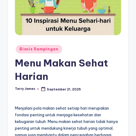
Posted
Bisnis Sampingan
in
Menu Makan Sehat
Harian
Terry James
September 21, 2025
Posted
by
Menjalani pola makan sehat setiap hari merupakan
fondasi penting untuk menjaga kesehatan dan
kebugaran tubuh. Menu makan sehat harian tidak hanya
penting untuk mendukung kinerja tubuh yang optimal,
namun juga membantu dalam pencegahan berbagai