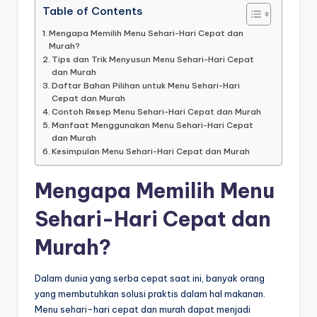
Table of Contents
Mengapa Memilih Menu Sehari-Hari Cepat dan
Murah?
Tips dan Trik Menyusun Menu Sehari-Hari Cepat
dan Murah
Daftar Bahan Pilihan untuk Menu Sehari-Hari
Cepat dan Murah
Contoh Resep Menu Sehari-Hari Cepat dan Murah
Manfaat Menggunakan Menu Sehari-Hari Cepat
dan Murah
Kesimpulan Menu Sehari-Hari Cepat dan Murah
Mengapa Memilih Menu
Sehari-Hari Cepat dan
Murah?
Dalam dunia yang serba cepat saat ini, banyak orang
yang membutuhkan solusi praktis dalam hal makanan.
Menu sehari-hari cepat dan murah dapat menjadi