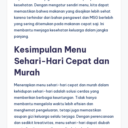
kesehatan. Dengan mengatur sendiri menu, kita dapat
memastikan bahwa makanan yang disajikan lebih sehat
karena terhindar dari bahan pengawet dan MSG berlebih
yang sering ditemukan pada makanan cepat saji. Ini
membantu menjaga kesehatan keluarga dalam jangka
panjang.
Kesimpulan Menu
Sehari-Hari Cepat dan
Murah
Menerapkan menu sehari-hari cepat dan murah dalam
kehidupan sehari-hari adalah solusi cerdas yang
memberikan berbagai keuntungan. Tidak hanya
membantu mengelola waktu lebih efisien dan
menghemat pengeluaran, tetapi juga memastikan
asupan gizi keluarga selalu terjaga. Dengan perencanaan
dan sedikit kreativitas, menu sehari-hari dapat diubah