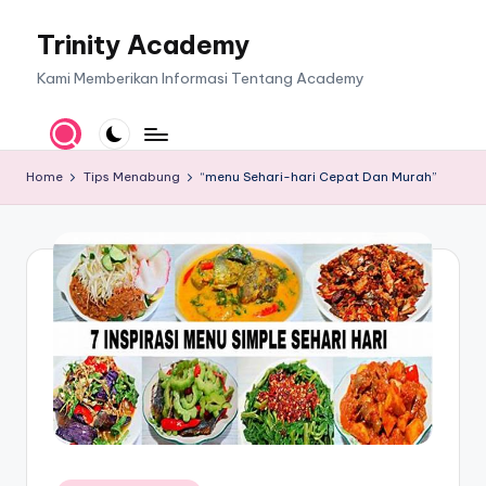
Trinity Academy
Skip
to
Kami Memberikan Informasi Tentang Academy
content
Home
Tips Menabung
“menu Sehari-hari Cepat Dan Murah”