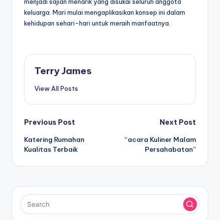
menjadi sajian menarik yang disukai seluruh anggota
keluarga. Mari mulai mengaplikasikan konsep ini dalam
kehidupan sehari-hari untuk meraih manfaatnya.
Terry James
View All Posts
Post
Previous Post
Next Post
Katering Rumahan
“acara Kuliner Malam
navigation
Kualitas Terbaik
Persahabatan”